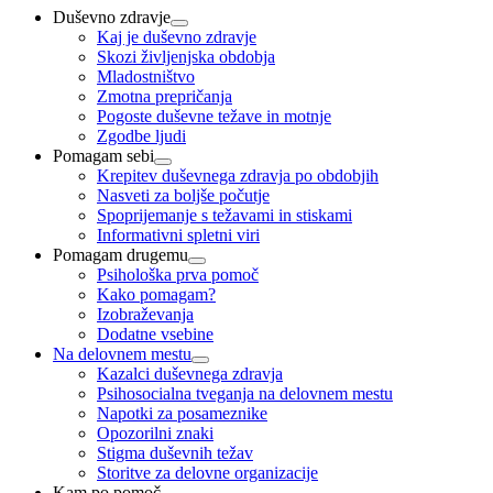
Duševno zdravje
Kaj je duševno zdravje
Skozi življenjska obdobja
Mladostništvo
Zmotna prepričanja
Pogoste duševne težave in motnje
Zgodbe ljudi
Pomagam sebi
Krepitev duševnega zdravja po obdobjih
Nasveti za boljše počutje
Spoprijemanje s težavami in stiskami
Informativni spletni viri
Pomagam drugemu
Psihološka prva pomoč
Kako pomagam?
Izobraževanja
Dodatne vsebine
Na delovnem mestu
Kazalci duševnega zdravja
Psihosocialna tveganja na delovnem mestu
Napotki za posameznike
Opozorilni znaki
Stigma duševnih težav
Storitve za delovne organizacije
Kam po pomoč