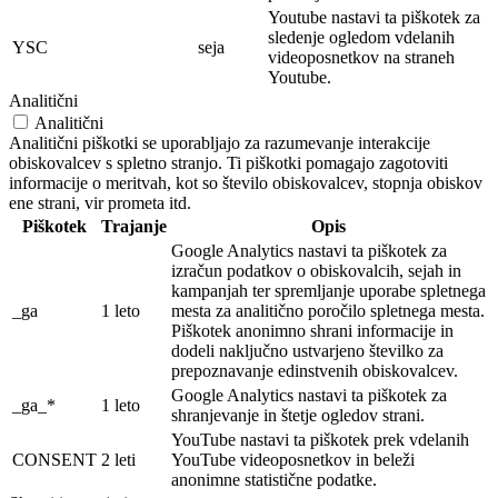
Youtube nastavi ta piškotek za
sledenje ogledom vdelanih
YSC
seja
videoposnetkov na straneh
Youtube.
Analitični
Analitični
Analitični piškotki se uporabljajo za razumevanje interakcije
obiskovalcev s spletno stranjo. Ti piškotki pomagajo zagotoviti
informacije o meritvah, kot so število obiskovalcev, stopnja obiskov
ene strani, vir prometa itd.
Piškotek
Trajanje
Opis
Google Analytics nastavi ta piškotek za
izračun podatkov o obiskovalcih, sejah in
kampanjah ter spremljanje uporabe spletnega
_ga
1 leto
mesta za analitično poročilo spletnega mesta.
Piškotek anonimno shrani informacije in
dodeli naključno ustvarjeno številko za
prepoznavanje edinstvenih obiskovalcev.
Google Analytics nastavi ta piškotek za
_ga_*
1 leto
shranjevanje in štetje ogledov strani.
YouTube nastavi ta piškotek prek vdelanih
CONSENT
2 leti
YouTube videoposnetkov in beleži
anonimne statistične podatke.