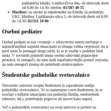
psihiatrični kliniki, Grablovičeva 44a, ob delovnih dneh
od 8.00 do 14.30; telefon:
01/587 49 55
Maribor:
za otroke in mladostnike na Kliniki za pediatrijo,
UKC Maribor, Ljubljanska ulica 5, ob delovnih dneh od 8.00
do 14.30;
02/321 10 00
Osebni pediater
Osebni pediatri se kot »vratarji« v zdravstveni sistem srečujejo z
najrazličnejšimi nujnimi situacijami in obstaja velika verjetnost, da je
pred nami že pomagal drugi osebi, ki se je znašla v podobni hudi
stiski. V tovrstnih primerih imajo osebni zdravniki pripravljen
protokol, ki omogoči, da nam nudi najučinkovitejšo pomoč oziroma,
da nam omogoči dostop do potrebnih strokovnjakov.
Študentske psihološke svetovalnice
Slovenske univerze svojim študentom in zaposlenim nudijo
psihološke svetovalnice. Te so namenjene vsem študentom, ki se
soočajo s težkimi situacijami (na področju študija, medosebnih
odnosov, itd.), potrebujejo pogovor ali nasvet kako naprej.
Več o psiholoških svetovalnici na svoji univerzi si preberi na