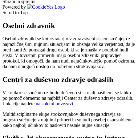
Shrani in sprejmi
Powered by
Scroll to Top
Osebni zdravnik
Osebni zdravniki se kot »vratarji« v zdravstveni sistem srečujejo z
najrazličnejšimi nujnimi situacijami in obstaja velika verjetnost, da je
pred nami že pomagal drugi osebi, ki se je znašla v podobni hudi
stiski. V tovrstnih primerih imajo osebni zdravniki pripravljen
protokol, ki omogoči, da nam nudi najučinkovitejšo pomoč oziroma,
da nam omogoči dostop do potrebnih strokovnjakov.
Centri za duševno zdravje odraslih
V kolikor se soočamo z hudo duševno stisko ali nasiljem, se lahko
po pomoč obrnemo na najbližji Center za duševno zdravje odraslih.
Lokacije najdete
na spletni povezavi
.
Multidisciplinarne ekipe strokovnjakov duševnega zdravja se
pogosto srečujejo z nujnimi primeri in so tudi posebej usposobljene
kako najbolj učinkovito nasloviti nastale nujne situacije.