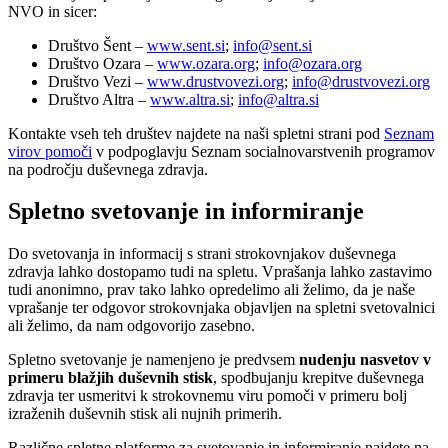
NVO in sicer:
Društvo Šent –
www.sent.si
;
info@sent.si
Društvo Ozara –
www.ozara.org
;
info@ozara.org
Društvo Vezi –
www.drustvovezi.org
;
info@drustvovezi.org
Društvo Altra –
www.altra.si
;
info@altra.si
Kontakte vseh teh društev najdete na naši spletni strani pod
Seznam
virov pomoči
v podpoglavju Seznam socialnovarstvenih programov
na področju duševnega zdravja.
Spletno svetovanje in informiranje
Do svetovanja in informacij s strani strokovnjakov duševnega
zdravja lahko dostopamo tudi na spletu. Vprašanja lahko zastavimo
tudi anonimno, prav tako lahko opredelimo ali želimo, da je naše
vprašanje ter odgovor strokovnjaka objavljen na spletni svetovalnici
ali želimo, da nam odgovorijo zasebno.
Spletno svetovanje je namenjeno je predvsem
nudenju nasvetov v
primeru blažjih duševnih stisk
, spodbujanju krepitve duševnega
zdravja ter usmeritvi k strokovnemu viru pomoči v primeru bolj
izraženih duševnih stisk ali nujnih primerih.
Različne spletne platforme za svetovanje in informiranje najdete na