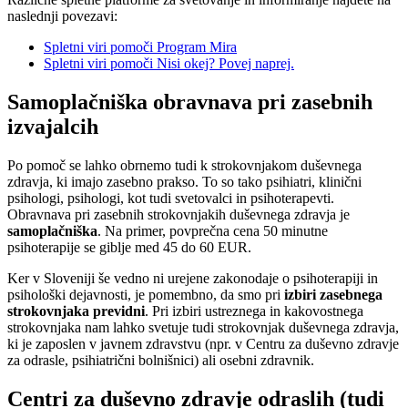
naslednji povezavi:
Spletni viri pomoči Program Mira
Spletni viri pomoči Nisi okej? Povej naprej.
Samoplačniška obravnava pri zasebnih
izvajalcih
Po pomoč se lahko obrnemo tudi k strokovnjakom duševnega
zdravja, ki imajo zasebno prakso. To so tako psihiatri, klinični
psihologi, psihologi, kot tudi svetovalci in psihoterapevti.
Obravnava pri zasebnih strokovnjakih duševnega zdravja je
samoplačniška
. Na primer, povprečna cena 50 minutne
psihoterapije se giblje med 45 do 60 EUR.
Ker v Sloveniji še vedno ni urejene zakonodaje o psihoterapiji in
psihološki dejavnosti, je pomembno, da smo pri
izbiri zasebnega
strokovnjaka previdni
. Pri izbiri ustreznega in kakovostnega
strokovnjaka nam lahko svetuje tudi strokovnjak duševnega zdravja,
ki je zaposlen v javnem zdravstvu (npr. v Centru za duševno zdravje
za odrasle, psihiatrični bolnišnici) ali osebni zdravnik.
Centri za duševno zdravje odraslih (tudi