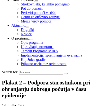
Strokovnjaki, ki lahko pomagajo
Pot do pomoči
Prvi viri pomoči v stiski
Centri za duševno zdravje
Mreža virov pomoči
Aktualno
Dogodki
Novice
O programu
Opis programa
Upravljanje programa
Temelji Programa MIRA
Implementacija, spremljanje in evalvacija
Knjižnica gradiv
Prijazno osebam z oviranostmi
Search for:
Plakat 2 – Podpora starostnikom pri
ohranjanju dobrega počutja v času
epidemije
13. junija 2022