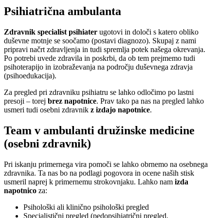
Psihiatrična ambulanta
Zdravnik specialist psihiater
ugotovi in določi s katero obliko
duševne motnje se soočamo (postavi diagnozo). Skupaj z nami
pripravi načrt zdravljenja in tudi spremlja potek našega okrevanja.
Po potrebi uvede zdravila in poskrbi, da ob tem prejmemo tudi
psihoterapijo in izobraževanja na področju duševnega zdravja
(psihoedukacija).
Za pregled pri zdravniku psihiatru se lahko odločimo po lastni
presoji – torej
brez napotnice
. Prav tako pa nas na pregled lahko
usmeri tudi osebni zdravnik
z izdajo napotnice
.
Team v ambulanti družinske medicine
(osebni zdravnik)
Pri iskanju primernega vira pomoči se lahko obrnemo na osebnega
zdravnika. Ta nas bo na podlagi pogovora in ocene naših stisk
usmeril naprej k primernemu strokovnjaku. Lahko nam
izda
napotnico
za:
Psihološki ali klinično psihološki pregled
Specialistični pregled (pedopsihiatrični pregled,