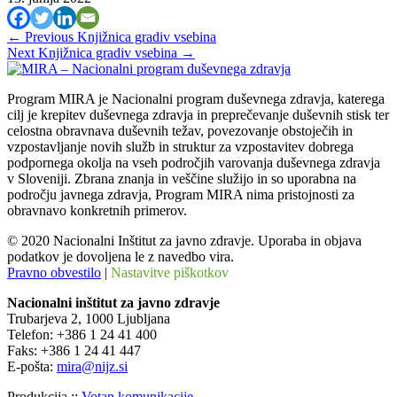
←
Previous Knjižnica gradiv vsebina
Next Knjižnica gradiv vsebina
→
Program MIRA je Nacionalni program duševnega zdravja, katerega
cilj je krepitev duševnega zdravja in preprečevanje duševnih stisk ter
celostna obravnava duševnih težav, povezovanje obstoječih in
vzpostavljanje novih služb in struktur za vzpostavitev dobrega
podpornega okolja na vseh področjih varovanja duševnega zdravja
v Sloveniji. Zbrana znanja in veščine služijo in so uporabna na
področju javnega zdravja, Program MIRA nima pristojnosti za
obravnavo konkretnih primerov.
© 2020 Nacionalni Inštitut za javno zdravje. Uporaba in objava
podatkov je dovoljena le z navedbo vira.
Pravno obvestilo
|
Nastavitve piškotkov
Nacionalni inštitut za javno zdravje
Trubarjeva 2, 1000 Ljubljana
Telefon: +386 1 24 41 400
Faks: +386 1 24 41 447
E-pošta:
mira@nijz.si
Produkcija ::
Votan komunikacije