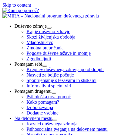
Skip to content
Duševno zdravje
Kaj je duševno zdravje
Skozi življenjska obdobja
Mladostništvo
Zmotna prepričanja
Pogoste duševne težave in motnje
Zgodbe ljudi
Pomagam sebi
Krepitev duševnega zdravja po obdobjih
Nasveti za boljše počutje
Spoprijemanje s težavami in stiskami
Informativni spletni viri
Pomagam drugemu
Psihološka prva pomoč
Kako pomagam?
Izobraževanja
Dodatne vsebine
Na delovnem mestu
Kazalci duševnega zdravja
Psihosocialna tveganja na delovnem mestu
Napotki za posameznike