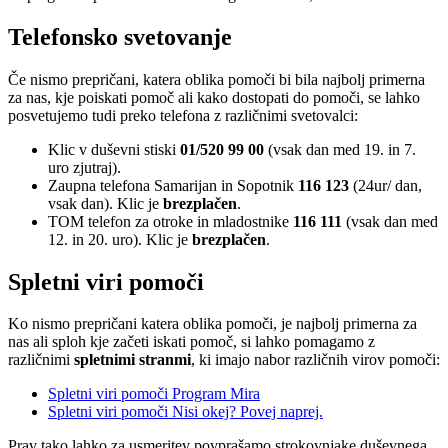
Telefonsko svetovanje
Če nismo prepričani, katera oblika pomoči bi bila najbolj primerna
za nas, kje poiskati pomoč ali kako dostopati do pomoči, se lahko
posvetujemo tudi preko telefona z različnimi svetovalci:
Klic v duševni stiski
01/520 99 00
(vsak dan med 19. in 7.
uro zjutraj).
Zaupna telefona Samarijan in Sopotnik
116 123
(24ur/ dan,
vsak dan). Klic je
brezplačen
.
TOM telefon za otroke in mladostnike
116 111
(vsak dan med
12. in 20. uro). Klic je
brezplačen
.
Spletni viri pomoči
Ko nismo prepričani katera oblika pomoči, je najbolj primerna za
nas ali sploh kje začeti iskati pomoč, si lahko pomagamo z
različnimi
spletnimi stranmi
, ki imajo nabor različnih virov pomoči:
Spletni viri pomoči Program Mira
Spletni viri pomoči Nisi okej? Povej naprej.
Prav tako lahko za usmeritev povprašamo strokovnjake duševnega