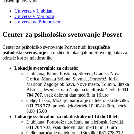
naslednji povezavi:
Univerza v Ljubljani
Univerza v Mariboru
Univerza na Primorskem
Center za psihološko svetovanje Posvet
Center za psihološko svetovanje Posvet nudi
brezplačno
psihološko svetovanje
na različnih lokacijah po Sloveniji, tako za
odrasle kot za mladostnike:
Lokacije svetovalnic za odrasle:
Ljubljana, Kranj, Postojna, Slovenj Gradec, Nova
Gorica, Murska Sobota, Sevnica, Portorož, Idrija,
Maribor, Zagorje ob Savi, Nove mesto, Tolmin, Ilirska
Bistrica, Jesenice: naročanje na telefonski številki:
031
704 707
, vsak delovni dan med 8. in 16.uro
Celje, Laško, Mozirje: naročanje na telefonski številki:
031 778 772
, ponedeljek-četrtek 10.00-18.00h, petek
8.00-15.00
Lokacije svetovalnic za mladostnike od 14 do 18 let:
Ljubljana, Portorož: naročanje na telefonski številki:
031 704 707
, vsak delovni dan med 8. in 16.uro
Celje: naročanje na telefonski številki:
031 778 772
,