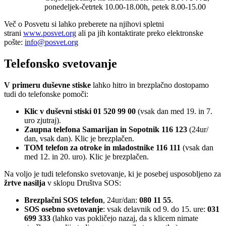
ponedeljek-četrtek 10.00-18.00h, petek 8.00-15.00
Več o Posvetu si lahko preberete na njihovi spletni
strani
www.posvet.org
ali pa jih kontaktirate preko elektronske
pošte:
info@posvet.org
Telefonsko svetovanje
V primeru duševne stiske
lahko hitro in brezplačno dostopamo
tudi do telefonske pomoči:
Klic v duševni stiski 01 520 99 00
(vsak dan med 19. in 7.
uro zjutraj).
Zaupna telefona Samarijan in Sopotnik 116 123
(24ur/
dan, vsak dan). Klic je brezplačen.
TOM telefon za otroke in mladostnike 116 111
(vsak dan
med 12. in 20. uro). Klic je brezplačen.
Na voljo je tudi telefonsko svetovanje, ki je posebej usposobljeno za
žrtve nasilja
v sklopu Društva SOS:
Brezplačni SOS telefon
, 24ur/dan:
080 11 55
.
SOS osebno svetovanje
: vsak delavnik od 9. do 15. ure:
031
699 333
(lahko vas pokličejo nazaj, da s klicem nimate