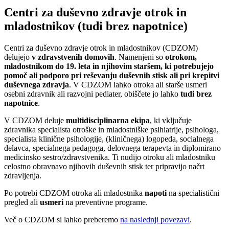
Centri za duševno zdravje otrok in
mladostnikov (tudi brez napotnice)
Centri za duševno zdravje otrok in mladostnikov (CDZOM)
delujejo
v zdravstvenih domovih
. Namenjeni so
otrokom,
mladostnikom do 19. leta in njihovim staršem, ki potrebujejo
pomoč ali podporo pri reševanju duševnih stisk ali pri krepitvi
duševnega zdravja
. V CDZOM lahko otroka ali starše usmeri
osebni zdravnik ali razvojni pediater, obiščete jo lahko
tudi brez
napotnice
.
V CDZOM deluje
multidisciplinarna ekipa
, ki vključuje
zdravnika specialista otroške in mladostniške psihiatrije, psihologa,
specialista klinične psihologije, (kliničnega) logopeda, socialnega
delavca, specialnega pedagoga, delovnega terapevta in diplomirano
medicinsko sestro/zdravstvenika. Ti nudijo otroku ali mladostniku
celostno obravnavo njihovih duševnih stisk ter pripravijo načrt
zdravljenja.
Po potrebi CDZOM otroka ali mladostnika
napoti
na specialistični
pregled ali
usmeri
na preventivne programe.
Več o CDZOM si lahko preberemo
na naslednji povezavi
.