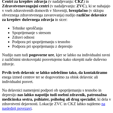
Centri za krepitev zdravja
(v nadaljevanju:
CKZ
) in
Zdravstvenovzogojni centri
(v nadaljevanju:
ZVC
), ki se nahajajo
v vseh zdravstvenih domovih v Sloveniji,
brezplačno
(v sklopu
obveznega zdravstvenega zavarovanja) nudijo
različne delavnice
za krepitev duševnega zdravja
in sicer:
Tehnike sproščanja
Spoprijemanje s stresom
Zdravi odnosi
Podpora pri spoprijemanju s tesnobo
Podpora pri spoprijemanju z depresijo
Nudijo nam tudi
pogovorne ure
, kjer se lahko na individualni ravni
z različnimi strokovnjaki posvetujemo kako okrepiti naše duševno
zdravje.
Prvih treh delavnic se lahko udeležimo tako, da kontaktiramo
enega izmed centrov ter se dogovorimo za obisk delavnic ali
individualni posvet.
Na delavnici namenjeni podpori ob spoprijemanju s tesnobo in
depresijo
nas lahko napotijo tudi osebni zdravnik, patronažna
medicinska sestra, psihiater, psiholog ali drug specialist
, ki dela v
zdravstveni dejavnosti. Lokacije ZVC in CKZ lahko najdemo
na
naslednji povezavi
.