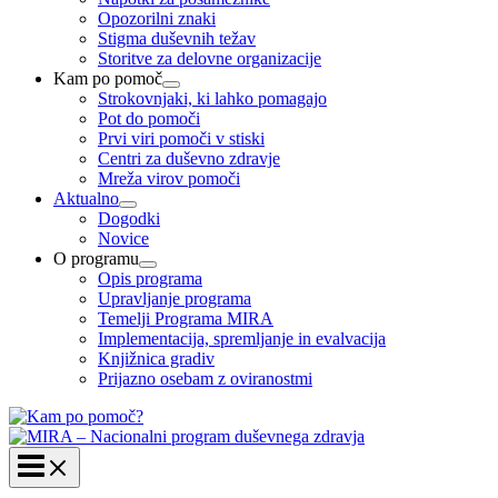
Opozorilni znaki
Stigma duševnih težav
Storitve za delovne organizacije
Kam po pomoč
Strokovnjaki, ki lahko pomagajo
Pot do pomoči
Prvi viri pomoči v stiski
Centri za duševno zdravje
Mreža virov pomoči
Aktualno
Dogodki
Novice
O programu
Opis programa
Upravljanje programa
Temelji Programa MIRA
Implementacija, spremljanje in evalvacija
Knjižnica gradiv
Prijazno osebam z oviranostmi