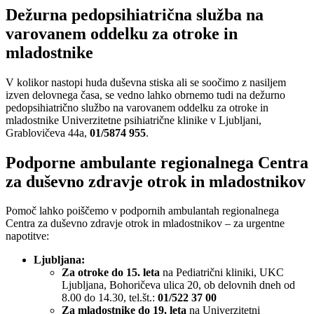
Dežurna pedopsihiatrična služba na
varovanem oddelku za otroke in
mladostnike
V kolikor nastopi huda duševna stiska ali se soočimo z nasiljem
izven delovnega časa, se vedno lahko obrnemo tudi na dežurno
pedopsihiatrično službo na varovanem oddelku za otroke in
mladostnike Univerzitetne psihiatrične klinike v Ljubljani,
Grablovičeva 44a,
01/5874 955
.
Podporne ambulante regionalnega Centra
za duševno zdravje otrok in mladostnikov
Pomoč lahko poiščemo v podpornih ambulantah regionalnega
Centra za duševno zdravje otrok in mladostnikov – za urgentne
napotitve:
Ljubljana:
Za otroke do 15. leta
na Pediatrični kliniki, UKC
Ljubljana, Bohoričeva ulica 20, ob delovnih dneh od
8.00 do 14.30, tel.št.:
01/522 37 00
Za mladostnike do 19. leta
na Univerzitetni