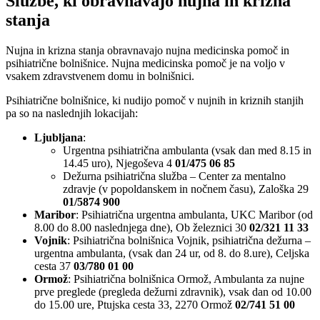
Službe, ki obravnavajo nujna in krizna
stanja
Nujna in krizna stanja obravnavajo nujna medicinska pomoč in
psihiatrične bolnišnice. Nujna medicinska pomoč je na voljo v
vsakem zdravstvenem domu in bolnišnici.
Psihiatrične bolnišnice, ki nudijo pomoč v nujnih in kriznih stanjih
pa so na naslednjih lokacijah:
Ljubljana
:
Urgentna psihiatrična ambulanta (vsak dan med 8.15 in
14.45 uro), Njegoševa 4
01/475 06 85
Dežurna psihiatrična služba – Center za mentalno
zdravje (v popoldanskem in nočnem času), Zaloška 29
01/5874 900
Maribor
: Psihiatrična urgentna ambulanta, UKC Maribor (od
8.00 do 8.00 naslednjega dne), Ob železnici 30
02/321 11 33
Vojnik
: Psihiatrična bolnišnica Vojnik, psihiatrična dežurna –
urgentna ambulanta, (vsak dan 24 ur, od 8. do 8.ure), Celjska
cesta 37
03/780 01 00
Ormož
: Psihiatrična bolnišnica Ormož, Ambulanta za nujne
prve preglede (pregleda dežurni zdravnik), vsak dan od 10.00
do 15.00 ure, Ptujska cesta 33, 2270 Ormož
02/741 51 00