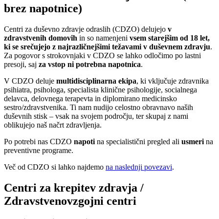
brez napotnice)
Centri za duševno zdravje odraslih (CDZO) delujejo
v
zdravstvenih domovih
in so namenjeni
vsem starejšim od 18 let,
ki se srečujejo z najrazličnejšimi težavami v duševnem zdravju
.
Za pogovor s strokovnjaki v CDZO se lahko odločimo po lastni
presoji, saj
za vstop ni potrebna napotnica
.
V CDZO deluje
multidisciplinarna ekipa
, ki vključuje zdravnika
psihiatra, psihologa, specialista klinične psihologije, socialnega
delavca, delovnega terapevta in diplomirano medicinsko
sestro/zdravstvenika. Ti nam nudijo celostno obravnavo naših
duševnih stisk – vsak na svojem področju, ter skupaj z nami
oblikujejo naš načrt zdravljenja.
Po potrebi nas CDZO
napoti
na specialistični pregled ali
usmeri
na
preventivne programe.
Več od CDZO si lahko najdemo
na naslednji povezavi
.
Centri za krepitev zdravja /
Zdravstvenovzgojni centri