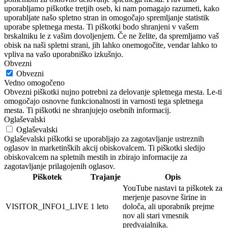
uporabljamo piškotke tretjih oseb, ki nam pomagajo razumeti, kako
uporabljate našo spletno stran in omogočajo spremljanje statistik
uporabe spletnega mesta. Ti piškotki bodo shranjeni v vašem
brskalniku le z vašim dovoljenjem. Če ne želite, da spremljamo vaš
obisk na naši spletni strani, jih lahko onemogočite, vendar lahko to
vpliva na vašo uporabniško izkušnjo.
Obvezni
Obvezni
Vedno omogočeno
Obvezni piškotki nujno potrebni za delovanje spletnega mesta. Le-ti
omogočajo osnovne funkcionalnosti in varnosti tega spletnega
mesta. Ti piškotki ne shranjujejo osebnih informacij.
Oglaševalski
Oglaševalski
Oglaševalski piškotki se uporabljajo za zagotavljanje ustreznih
oglasov in marketinških akcij obiskovalcem. Ti piškotki sledijo
obiskovalcem na spletnih mestih in zbirajo informacije za
zagotavljanje prilagojenih oglasov.
Piškotek
Trajanje
Opis
YouTube nastavi ta piškotek za
merjenje pasovne širine in
VISITOR_INFO1_LIVE
1 leto
določa, ali uporabnik prejme
nov ali stari vmesnik
predvajalnika.