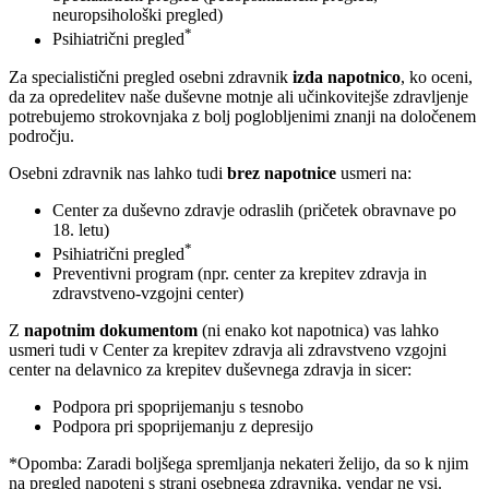
neuropsihološki pregled)
*
Psihiatrični pregled
Za specialistični pregled osebni zdravnik
izda napotnico
, ko oceni,
da za opredelitev naše duševne motnje ali učinkovitejše zdravljenje
potrebujemo strokovnjaka z bolj poglobljenimi znanji na določenem
področju.
Osebni zdravnik nas lahko tudi
brez napotnice
usmeri na:
Center za duševno zdravje odraslih (pričetek obravnave po
18. letu)
*
Psihiatrični pregled
Preventivni program (npr. center za krepitev zdravja in
zdravstveno-vzgojni center)
Z
napotnim dokumentom
(ni enako kot napotnica) vas lahko
usmeri tudi v Center za krepitev zdravja ali zdravstveno vzgojni
center na delavnico za krepitev duševnega zdravja in sicer:
Podpora pri spoprijemanju s tesnobo
Podpora pri spoprijemanju z depresijo
*Opomba: Zaradi boljšega spremljanja nekateri želijo, da so k njim
na pregled napoteni s strani osebnega zdravnika, vendar ne vsi.