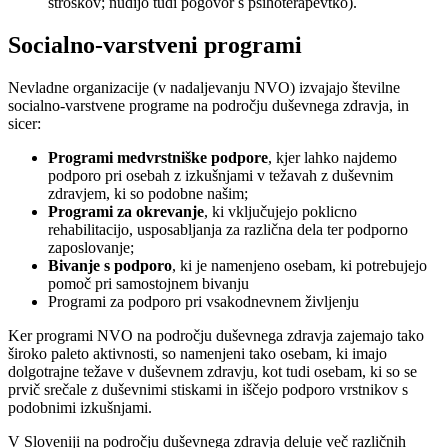
stroškov; nudijo tudi pogovor s psihoterapevtko).
Socialno-varstveni programi
Nevladne organizacije (v nadaljevanju NVO) izvajajo številne
socialno-varstvene programe na področju duševnega zdravja, in
sicer:
Programi medvrstniške podpore
, kjer lahko najdemo
podporo pri osebah z izkušnjami v težavah z duševnim
zdravjem, ki so podobne našim;
Programi za okrevanje
, ki vključujejo poklicno
rehabilitacijo, usposabljanja za različna dela ter podporno
zaposlovanje;
Bivanje s podporo
, ki je namenjeno osebam, ki potrebujejo
pomoč pri samostojnem bivanju
Programi za podporo pri vsakodnevnem življenju
Ker programi NVO na področju duševnega zdravja zajemajo tako
široko paleto aktivnosti, so namenjeni tako osebam, ki imajo
dolgotrajne težave v duševnem zdravju, kot tudi osebam, ki so se
prvič srečale z duševnimi stiskami in iščejo podporo vrstnikov s
podobnimi izkušnjami.
V Sloveniji na področju duševnega zdravja deluje več različnih