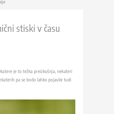
ije
čni stiski v času
katere je to težka preizkušnja, nekateri
nekaterih pa se bodo lahko pojavile tudi