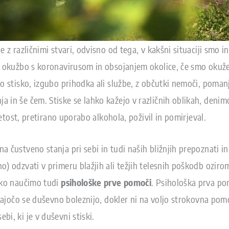
 z različnimi stvari, odvisno od tega, v kakšni situaciji smo i
d okužbo s koronavirusom in obsojanjem okolice, če smo okužen
o stisko, izgubo prihodka ali službe, z občutki nemoči, poman
in še čem. Stiske se lahko kažejo v različnih oblikah, denimo 
apetost, pretirano uporabo alkohola, poživil in pomirjeval.
 čustveno stanja pri sebi in tudi naših bližnjih prepoznati in
) odzvati v primeru blažjih ali težjih telesnih poškodb ozir
hko naučimo tudi
psihološke prve pomoči
. Psihološka prva po
jajočo se duševno boleznijo, dokler ni na voljo strokovna pomo
i, ki je v duševni stiski.