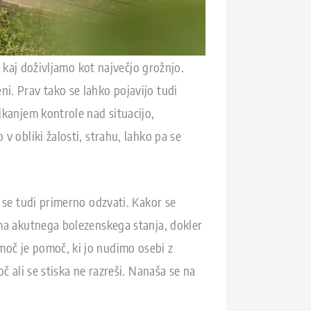
n kaj doživljamo kot največjo grožnjo.
i. Prav tako se lahko pojavijo tudi
jkanjem kontrole nad situacijo,
v obliki žalosti, strahu, lahko pa se
 se tudi primerno odzvati. Kakor se
oma akutnega bolezenskega stanja, dokler
moč je pomoč, ki jo nudimo osebi z
č ali se stiska ne razreši. Nanaša se na