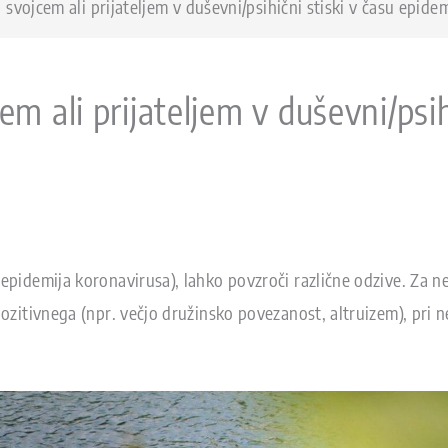
vojcem ali prijateljem v duševni/psihični stiski v času epidem
 ali prijateljem v duševni/psihi
epidemija koronavirusa), lahko povzroči različne odzive. Za ne
pozitivnega (npr. večjo družinsko povezanost, altruizem), pri 