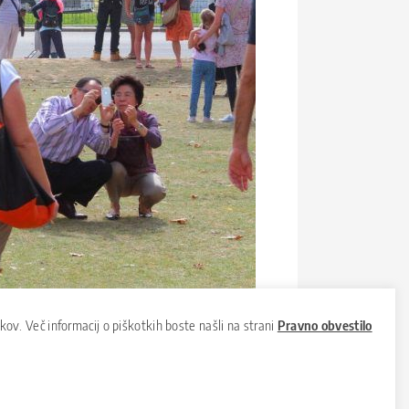
ov. Več informacij o piškotkih boste našli na strani
Pravno obvestilo
 o tem spregovorimo. V situaciji, ko je
efona ali video klica. Če ne gre drugače,