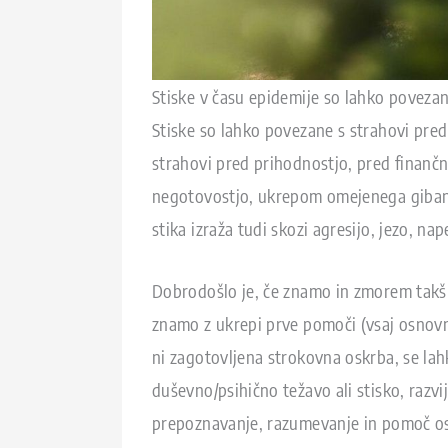
Stiske v času epidemije so lahko povezane
Stiske so lahko povezane s strahovi pre
strahovi pred prihodnostjo, pred finančn
negotovostjo, ukrepom omejenega gibanja 
stika izraža tudi skozi agresijo, jezo, n
Dobrodošlo je, če znamo in zmorem takšna
znamo z ukrepi prve pomoči (vsaj osnovno
ni zagotovljena strokovna oskrba, se la
duševno/psihično težavo ali stisko, razvi
prepoznavanje, razumevanje in pomoč oseb