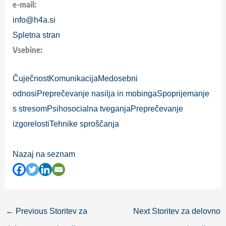
e-mail:
info@h4a.si
Spletna stran
Vsebine:
Čuječnost
Komunikacija
Medosebni
odnosi
Preprečevanje nasilja in mobinga
Spoprijemanje
s stresom
Psihosocialna tveganja
Preprečevanje
izgorelosti
Tehnike sproščanja
Nazaj na seznam
←
Previous Storitev za
Next Storitev za delovno