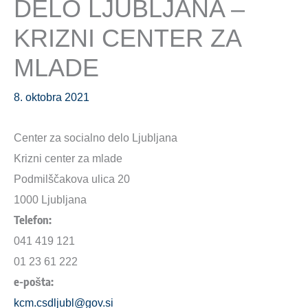
DELO LJUBLJANA –
KRIZNI CENTER ZA
MLADE
8. oktobra 2021
Center za socialno delo Ljubljana
Krizni center za mlade
Podmilščakova ulica 20
1000 Ljubljana
Telefon:
041 419 121
01 23 61 222
e-pošta:
kcm.csdljubl@gov.si