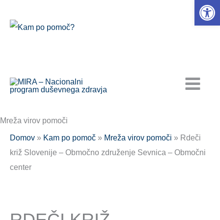
Open 
Skip
to
content
Mreža virov pomoči
Domov
»
Kam po pomoč
»
Mreža virov pomoči
» Rdeči
križ Slovenije – Območno združenje Sevnica – Območni
center
RDEČI KRIŽ