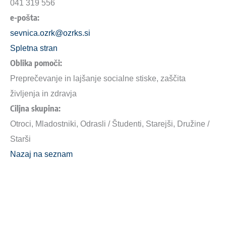
041 319 556
e-pošta:
sevnica.ozrk@ozrks.si
Spletna stran
Oblika pomoči:
Preprečevanje in lajšanje socialne stiske, zaščita
življenja in zdravja
Ciljna skupina:
Otroci, Mladostniki, Odrasli / Študenti, Starejši, Družine /
Starši
Nazaj na seznam