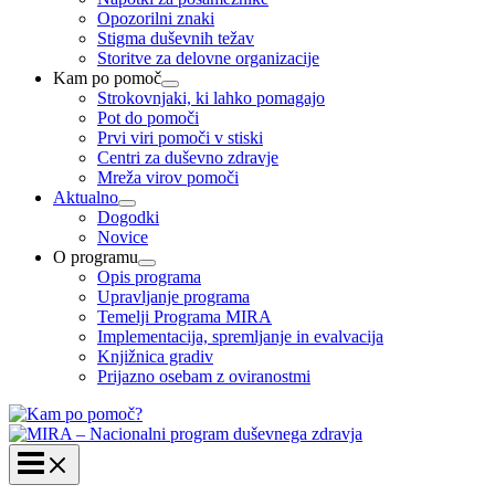
Opozorilni znaki
Stigma duševnih težav
Storitve za delovne organizacije
Kam po pomoč
Strokovnjaki, ki lahko pomagajo
Pot do pomoči
Prvi viri pomoči v stiski
Centri za duševno zdravje
Mreža virov pomoči
Aktualno
Dogodki
Novice
O programu
Opis programa
Upravljanje programa
Temelji Programa MIRA
Implementacija, spremljanje in evalvacija
Knjižnica gradiv
Prijazno osebam z oviranostmi