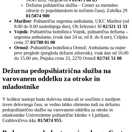
Dežurna psihiatrična služba – Center za mentalno
zdravje (v popoldanskem in nočnem času), Zaloška 29
01/5874 900
Maribor
: Psihiatrična urgentna ambulanta, UKC Maribor (od
8.00 do 8.00 naslednjega dne), Ob železnici 30
02/321 11 33
Vojnik
: Psihiatrična bolnišnica Vojnik, psihiatrična dežurna –
urgentna ambulanta, (vsak dan 24 ur, od 8. do 8.ure), Celjska
cesta 37
03/780 01 00
Ormož
: Psihiatrična bolnišnica Ormož, Ambulanta za nujne
prve preglede (pregleda dežurni zdravnik), vsak dan od 10.00
do 15.00 ure, Ptujska cesta 33, 2270 Ormož
02/741 51 00
Dežurna pedopsihiatrična služba na
varovanem oddelku za otroke in
mladostnike
V kolikor nastopi huda duševna stiska ali se soočimo z nasiljem
izven delovnega časa, se vedno lahko obrnemo tudi na dežurno
pedopsihiatrično službo na varovanem oddelku za otroke in
mladostnike Univerzitetne psihiatrične klinike v Ljubljani,
Grablovičeva 44a,
01/5874 955
.