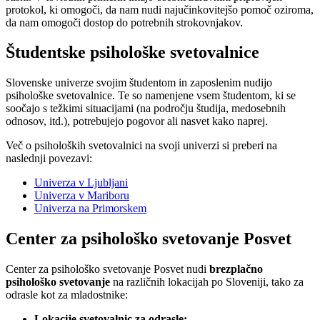
protokol, ki omogoči, da nam nudi najučinkovitejšo pomoč oziroma,
da nam omogoči dostop do potrebnih strokovnjakov.
Študentske psihološke svetovalnice
Slovenske univerze svojim študentom in zaposlenim nudijo
psihološke svetovalnice. Te so namenjene vsem študentom, ki se
soočajo s težkimi situacijami (na področju študija, medosebnih
odnosov, itd.), potrebujejo pogovor ali nasvet kako naprej.
Več o psiholoških svetovalnici na svoji univerzi si preberi na
naslednji povezavi:
Univerza v Ljubljani
Univerza v Mariboru
Univerza na Primorskem
Center za psihološko svetovanje Posvet
Center za psihološko svetovanje Posvet nudi
brezplačno
psihološko svetovanje
na različnih lokacijah po Sloveniji, tako za
odrasle kot za mladostnike:
Lokacije svetovalnic za odrasle: