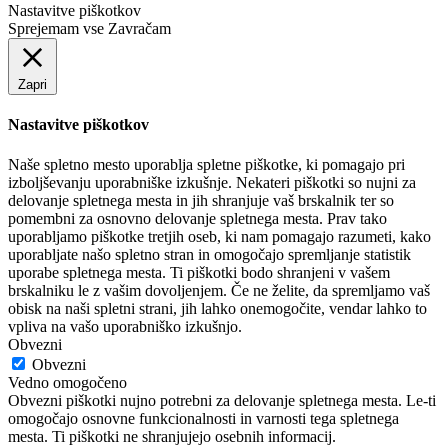
Nastavitve piškotkov
Sprejemam vse
Zavračam
Zapri
Nastavitve piškotkov
Naše spletno mesto uporablja spletne piškotke, ki pomagajo pri
izboljševanju uporabniške izkušnje. Nekateri piškotki so nujni za
delovanje spletnega mesta in jih shranjuje vaš brskalnik ter so
pomembni za osnovno delovanje spletnega mesta. Prav tako
uporabljamo piškotke tretjih oseb, ki nam pomagajo razumeti, kako
uporabljate našo spletno stran in omogočajo spremljanje statistik
uporabe spletnega mesta. Ti piškotki bodo shranjeni v vašem
brskalniku le z vašim dovoljenjem. Če ne želite, da spremljamo vaš
obisk na naši spletni strani, jih lahko onemogočite, vendar lahko to
vpliva na vašo uporabniško izkušnjo.
Obvezni
Obvezni
Vedno omogočeno
Obvezni piškotki nujno potrebni za delovanje spletnega mesta. Le-ti
omogočajo osnovne funkcionalnosti in varnosti tega spletnega
mesta. Ti piškotki ne shranjujejo osebnih informacij.