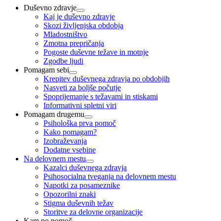
Duševno zdravje
Kaj je duševno zdravje
Skozi življenjska obdobja
Mladostništvo
Zmotna prepričanja
Pogoste duševne težave in motnje
Zgodbe ljudi
Pomagam sebi
Krepitev duševnega zdravja po obdobjih
Nasveti za boljše počutje
Spoprijemanje s težavami in stiskami
Informativni spletni viri
Pomagam drugemu
Psihološka prva pomoč
Kako pomagam?
Izobraževanja
Dodatne vsebine
Na delovnem mestu
Kazalci duševnega zdravja
Psihosocialna tveganja na delovnem mestu
Napotki za posameznike
Opozorilni znaki
Stigma duševnih težav
Storitve za delovne organizacije
Kam po pomoč