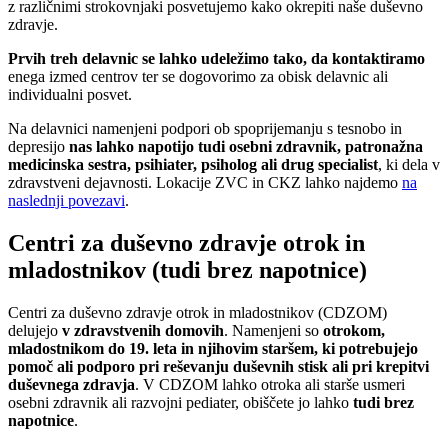
z različnimi strokovnjaki posvetujemo kako okrepiti naše duševno
zdravje.
Prvih treh delavnic se lahko udeležimo tako, da kontaktiramo
enega izmed centrov ter se dogovorimo za obisk delavnic ali
individualni posvet.
Na delavnici namenjeni podpori ob spoprijemanju s tesnobo in
depresijo
nas lahko napotijo tudi osebni zdravnik, patronažna
medicinska sestra, psihiater, psiholog ali drug specialist
, ki dela v
zdravstveni dejavnosti. Lokacije ZVC in CKZ lahko najdemo
na
naslednji povezavi
.
Centri za duševno zdravje otrok in
mladostnikov (tudi brez napotnice)
Centri za duševno zdravje otrok in mladostnikov (CDZOM)
delujejo
v zdravstvenih domovih
. Namenjeni so
otrokom,
mladostnikom do 19. leta in njihovim staršem, ki potrebujejo
pomoč ali podporo pri reševanju duševnih stisk ali pri krepitvi
duševnega zdravja
. V CDZOM lahko otroka ali starše usmeri
osebni zdravnik ali razvojni pediater, obiščete jo lahko
tudi brez
napotnice
.