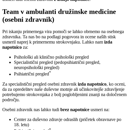
Team v ambulanti družinske medicine
(osebni zdravnik)
Pri iskanju primernega vira pomoči se lahko obrnemo na osebnega
zdravnika. Ta nas bo na podlagi pogovora in ocene naših stisk
usmeril naprej k primernemu strokovnjaku. Lahko nam
izda
napotnico
za:
Psihološki ali klinično psihološki pregled
Specialistični pregled (pedopsihiatrični pregled,
neuropsihološki pregled)
*
Psihiatrični pregled
Za specialistični pregled osebni zdravnik
izda napotnico
, ko oceni,
da za opredelitev naše duševne motnje ali učinkovitejše zdravljenje
potrebujemo strokovnjaka z bolj poglobljenimi znanji na določenem
področju.
Osebni zdravnik nas lahko tudi
brez napotnice
usmeri na:
Center za duševno zdravje odraslih (pričetek obravnave po
18. letu)
*