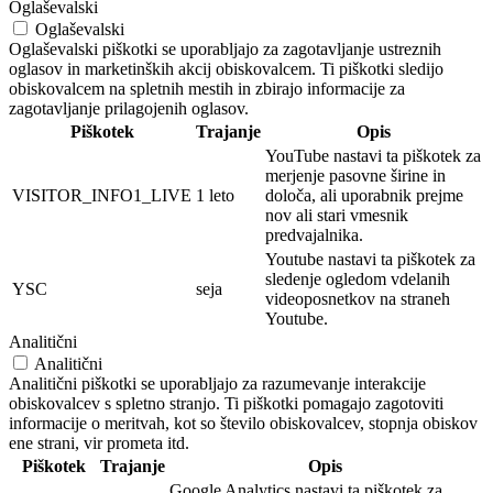
Oglaševalski
Oglaševalski
Oglaševalski piškotki se uporabljajo za zagotavljanje ustreznih
oglasov in marketinških akcij obiskovalcem. Ti piškotki sledijo
obiskovalcem na spletnih mestih in zbirajo informacije za
zagotavljanje prilagojenih oglasov.
Piškotek
Trajanje
Opis
YouTube nastavi ta piškotek za
merjenje pasovne širine in
VISITOR_INFO1_LIVE
1 leto
določa, ali uporabnik prejme
nov ali stari vmesnik
predvajalnika.
Youtube nastavi ta piškotek za
sledenje ogledom vdelanih
YSC
seja
videoposnetkov na straneh
Youtube.
Analitični
Analitični
Analitični piškotki se uporabljajo za razumevanje interakcije
obiskovalcev s spletno stranjo. Ti piškotki pomagajo zagotoviti
informacije o meritvah, kot so število obiskovalcev, stopnja obiskov
ene strani, vir prometa itd.
Piškotek
Trajanje
Opis
Google Analytics nastavi ta piškotek za