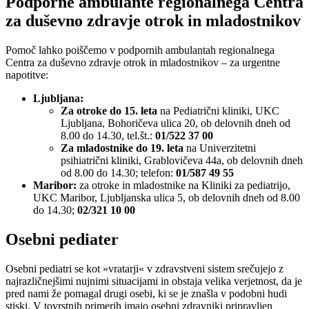
Podporne ambulante regionalnega Centra
za duševno zdravje otrok in mladostnikov
Pomoč lahko poiščemo v podpornih ambulantah regionalnega
Centra za duševno zdravje otrok in mladostnikov – za urgentne
napotitve:
Ljubljana:
Za otroke do 15. leta
na Pediatrični kliniki, UKC
Ljubljana, Bohoričeva ulica 20, ob delovnih dneh od
8.00 do 14.30, tel.št.:
01/522 37 00
Za mladostnike do 19. leta
na Univerzitetni
psihiatrični kliniki, Grablovičeva 44a, ob delovnih dneh
od 8.00 do 14.30; telefon:
01/587 49 55
Maribor:
za otroke in mladostnike na Kliniki za pediatrijo,
UKC Maribor, Ljubljanska ulica 5, ob delovnih dneh od 8.00
do 14.30;
02/321 10 00
Osebni pediater
Osebni pediatri se kot »vratarji« v zdravstveni sistem srečujejo z
najrazličnejšimi nujnimi situacijami in obstaja velika verjetnost, da je
pred nami že pomagal drugi osebi, ki se je znašla v podobni hudi
stiski. V tovrstnih primerih imajo osebni zdravniki pripravljen