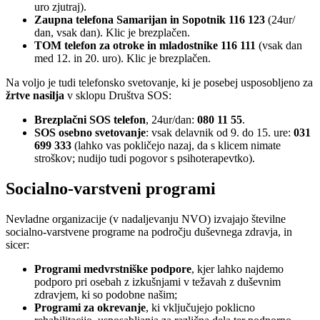
uro zjutraj).
Zaupna telefona Samarijan in Sopotnik 116 123
(24ur/
dan, vsak dan). Klic je brezplačen.
TOM telefon za otroke in mladostnike 116 111
(vsak dan
med 12. in 20. uro). Klic je brezplačen.
Na voljo je tudi telefonsko svetovanje, ki je posebej usposobljeno za
žrtve nasilja
v sklopu Društva SOS:
Brezplačni SOS telefon
, 24ur/dan:
080 11 55
.
SOS osebno svetovanje
: vsak delavnik od 9. do 15. ure:
031
699 333
(lahko vas pokličejo nazaj, da s klicem nimate
stroškov; nudijo tudi pogovor s psihoterapevtko).
Socialno-varstveni programi
Nevladne organizacije (v nadaljevanju NVO) izvajajo številne
socialno-varstvene programe na področju duševnega zdravja, in
sicer:
Programi medvrstniške podpore
, kjer lahko najdemo
podporo pri osebah z izkušnjami v težavah z duševnim
zdravjem, ki so podobne našim;
Programi za okrevanje
, ki vključujejo poklicno