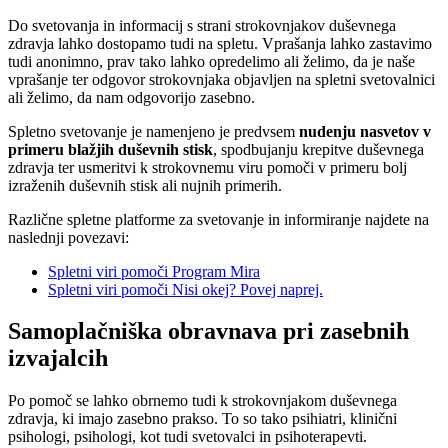
Do svetovanja in informacij s strani strokovnjakov duševnega
zdravja lahko dostopamo tudi na spletu. Vprašanja lahko zastavimo
tudi anonimno, prav tako lahko opredelimo ali želimo, da je naše
vprašanje ter odgovor strokovnjaka objavljen na spletni svetovalnici
ali želimo, da nam odgovorijo zasebno.
Spletno svetovanje je namenjeno je predvsem
nudenju nasvetov v
primeru blažjih duševnih stisk
, spodbujanju krepitve duševnega
zdravja ter usmeritvi k strokovnemu viru pomoči v primeru bolj
izraženih duševnih stisk ali nujnih primerih.
Različne spletne platforme za svetovanje in informiranje najdete na
naslednji povezavi:
Spletni viri pomoči Program Mira
Spletni viri pomoči Nisi okej? Povej naprej.
Samoplačniška obravnava pri zasebnih
izvajalcih
Po pomoč se lahko obrnemo tudi k strokovnjakom duševnega
zdravja, ki imajo zasebno prakso. To so tako psihiatri, klinični
psihologi, psihologi, kot tudi svetovalci in psihoterapevti.