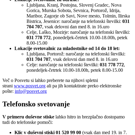
Ljubljana, Kranj, Postojna, Slovenj Gradec, Nova
Gorica, Murska Sobota, Sevnica, Portorož, Idrija,
Maribor, Zagorje ob Savi, Nove mesto, Tolmin, Ilirska
Bistrica, Jesenice: naročanje na telefonski številki:
031
704 707
, vsak delovni dan med 8. in 16.uro
Celje, Laško, Mozirje: naročanje na telefonski številki:
031 778 772
, ponedeljek-četrtek 10.00-18.00h, petek
8.00-15.00
Lokacije svetovalnic za mladostnike od 14 do 18 let:
Ljubljana, Portorož: naročanje na telefonski številki:
031 704 707
, vsak delovni dan med 8. in 16.uro
Celje: naročanje na telefonski številki:
031 778 772
,
ponedeljek-četrtek 10.00-18.00h, petek 8.00-15.00
Več o Posvetu si lahko preberete na njihovi spletni
strani
www.posvet.org
ali pa jih kontaktirate preko elektronske
pošte:
info@posvet.org
Telefonsko svetovanje
V primeru duševne stiske
lahko hitro in brezplačno dostopamo
tudi do telefonske pomoči:
Klic v duševni stiski 01 520 99 00
(vsak dan med 19. in 7.