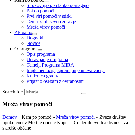
Strokovnjaki, ki lahko pomagajo
Pot do pomoči
Prvi viri pomoči v stiski
Centri za duševno zdravje
Mreža virov pomoči
Aktualno
Dogodki
Novice
O programu
Opis programa
Upravljanje programa
Temelji Programa MIRA
Implementacija, spremljanje in evalvacija
Knjižnica gradiv
Prijazno osebam z oviranostmi
Search for:
Mreža virov pomoči
Domov
»
Kam po pomoč
»
Mreža virov pomoči
» Zveza društev
upokojencev Mestne občine Koper – Center dnevnih aktivnosti za
starejše občane