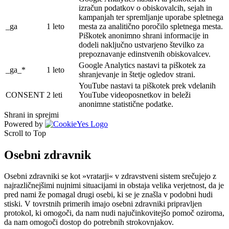
izračun podatkov o obiskovalcih, sejah in
kampanjah ter spremljanje uporabe spletnega
_ga
1 leto
mesta za analitično poročilo spletnega mesta.
Piškotek anonimno shrani informacije in
dodeli naključno ustvarjeno številko za
prepoznavanje edinstvenih obiskovalcev.
Google Analytics nastavi ta piškotek za
_ga_*
1 leto
shranjevanje in štetje ogledov strani.
YouTube nastavi ta piškotek prek vdelanih
CONSENT
2 leti
YouTube videoposnetkov in beleži
anonimne statistične podatke.
Shrani in sprejmi
Powered by
Scroll to Top
Osebni zdravnik
Osebni zdravniki se kot »vratarji« v zdravstveni sistem srečujejo z
najrazličnejšimi nujnimi situacijami in obstaja velika verjetnost, da je
pred nami že pomagal drugi osebi, ki se je znašla v podobni hudi
stiski. V tovrstnih primerih imajo osebni zdravniki pripravljen
protokol, ki omogoči, da nam nudi najučinkovitejšo pomoč oziroma,
da nam omogoči dostop do potrebnih strokovnjakov.