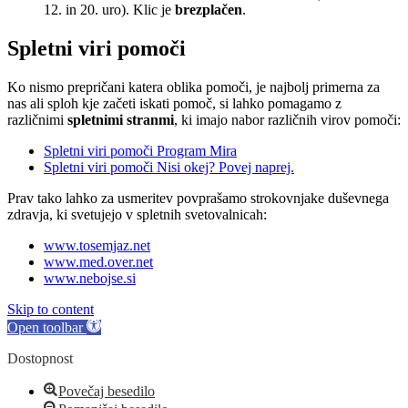
12. in 20. uro). Klic je
brezplačen
.
Spletni viri pomoči
Ko nismo prepričani katera oblika pomoči, je najbolj primerna za
nas ali sploh kje začeti iskati pomoč, si lahko pomagamo z
različnimi
spletnimi stranmi
, ki imajo nabor različnih virov pomoči:
Spletni viri pomoči Program Mira
Spletni viri pomoči Nisi okej? Povej naprej.
Prav tako lahko za usmeritev povprašamo strokovnjake duševnega
zdravja, ki svetujejo v spletnih svetovalnicah:
www.tosemjaz.net
www.med.over.net
www.nebojse.si
Skip to content
Open toolbar
Dostopnost
Povečaj besedilo