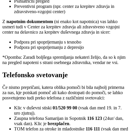
Psihiatrični pregled
Preventivni program (npr. center za krepitev zdravja in
zdravstveno-vzgojni center)
Z
napotnim dokumentom
(ni enako kot napotnica) vas lahko
usmeri tudi v Center za krepitev zdravja ali zdravstveno vzgojni
center na delavnico za krepitev duševnega zdravja in sicer:
Podpora pri spoprijemanju s tesnobo
Podpora pri spoprijemanju z depresijo
*Opomba: Zaradi boljšega spremljanja nekateri želijo, da so k njim
na pregled napoteni s strani osebnega zdravnika, vendar ne vsi.
Telefonsko svetovanje
Če nismo prepričani, katera oblika pomoči bi bila najbolj primerna
za nas, kje poiskati pomoč ali kako dostopati do pomoči, se lahko
posvetujemo tudi preko telefona z različnimi svetovalci:
Klic v duševni stiski
01/520 99 00
(vsak dan med 19. in 7.
uro zjutraj).
Zaupna telefona Samarijan in Sopotnik
116 123
(24ur/ dan,
vsak dan). Klic je
brezplačen
.
TOM telefon za otroke in mladostnike
116 111
(vsak dan med