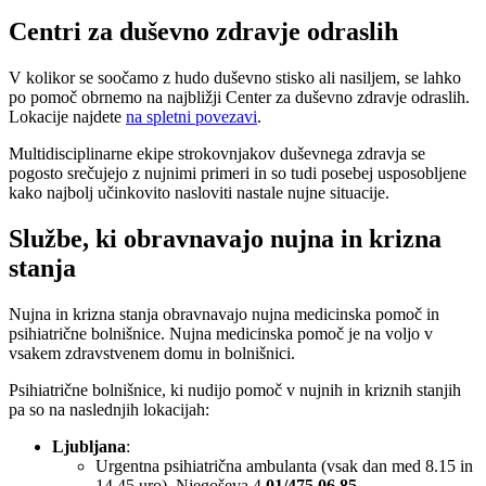
Centri za duševno zdravje odraslih
V kolikor se soočamo z hudo duševno stisko ali nasiljem, se lahko
po pomoč obrnemo na najbližji Center za duševno zdravje odraslih.
Lokacije najdete
na spletni povezavi
.
Multidisciplinarne ekipe strokovnjakov duševnega zdravja se
pogosto srečujejo z nujnimi primeri in so tudi posebej usposobljene
kako najbolj učinkovito nasloviti nastale nujne situacije.
Službe, ki obravnavajo nujna in krizna
stanja
Nujna in krizna stanja obravnavajo nujna medicinska pomoč in
psihiatrične bolnišnice. Nujna medicinska pomoč je na voljo v
vsakem zdravstvenem domu in bolnišnici.
Psihiatrične bolnišnice, ki nudijo pomoč v nujnih in kriznih stanjih
pa so na naslednjih lokacijah:
Ljubljana
:
Urgentna psihiatrična ambulanta (vsak dan med 8.15 in
14.45 uro), Njegoševa 4
01/475 06 85