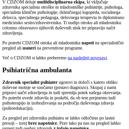
V CDZOM deluje
multidisciplinarna ekipa
, ki vključuje
zdravnika specialista otroške in mladostniške psihiatrije, psihologa,
specialista klinične psihologije, (kliničnega) logopeda, socialnega
delavca, specialnega pedagoga, delovnega terapevta in diplomirano
medicinsko sestro/zdravstvenika. Ti nudijo otroku ali mladostniku
celostno obravnavo njihovih duševnih stisk ter pripravijo načrt
zdravljenja.
Po potrebi CDZOM otroka ali mladostnika
napoti
na specialistični
pregled ali
usmeri
na preventivne programe.
Več o CDZOM si lahko preberemo
na naslednji povezavi
.
Psihiatrična ambulanta
Zdravnik specialist psihiater
ugotovi in določi s katero obliko
duševne motnje se soočamo (postavi diagnozo). Skupaj z nami
pripravi načrt zdravljenja in tudi spremlja potek našega okrevanja.
Po potrebi uvede zdravila in poskrbi, da ob tem prejmemo tudi
psihoterapijo in izobraževanja na področju duševnega zdravja
(psihoedukacija).
Za pregled pri zdravniku psihiatru se lahko odločimo po lastni
presoji – torej
brez napotnice
. Prav tako pa nas na pregled lahko
usmeri tudi osebni zdravnik
z izdajo napotnice
.