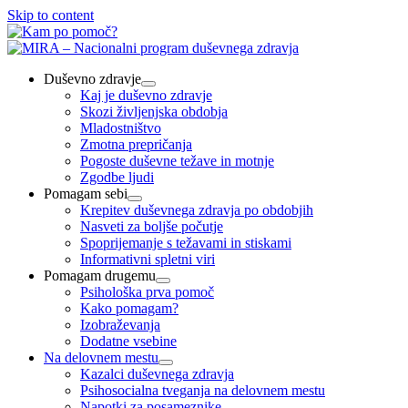
Skip to content
Duševno zdravje
Kaj je duševno zdravje
Skozi življenjska obdobja
Mladostništvo
Zmotna prepričanja
Pogoste duševne težave in motnje
Zgodbe ljudi
Pomagam sebi
Krepitev duševnega zdravja po obdobjih
Nasveti za boljše počutje
Spoprijemanje s težavami in stiskami
Informativni spletni viri
Pomagam drugemu
Psihološka prva pomoč
Kako pomagam?
Izobraževanja
Dodatne vsebine
Na delovnem mestu
Kazalci duševnega zdravja
Psihosocialna tveganja na delovnem mestu
Napotki za posameznike