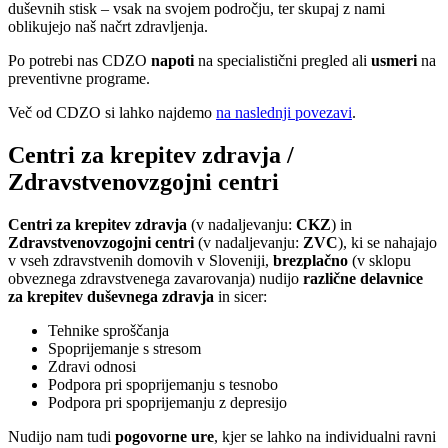
duševnih stisk – vsak na svojem področju, ter skupaj z nami
oblikujejo naš načrt zdravljenja.
Po potrebi nas CDZO
napoti
na specialistični pregled ali
usmeri
na
preventivne programe.
Več od CDZO si lahko najdemo
na naslednji povezavi
.
Centri za krepitev zdravja /
Zdravstvenovzgojni centri
Centri za krepitev zdravja
(v nadaljevanju:
CKZ
) in
Zdravstvenovzogojni centri
(v nadaljevanju:
ZVC
), ki se nahajajo
v vseh zdravstvenih domovih v Sloveniji,
brezplačno
(v sklopu
obveznega zdravstvenega zavarovanja) nudijo
različne delavnice
za krepitev duševnega zdravja
in sicer:
Tehnike sproščanja
Spoprijemanje s stresom
Zdravi odnosi
Podpora pri spoprijemanju s tesnobo
Podpora pri spoprijemanju z depresijo
Nudijo nam tudi
pogovorne ure
, kjer se lahko na individualni ravni