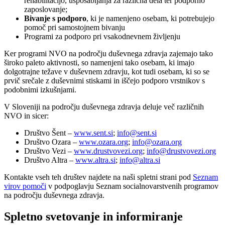
rehabilitacijo, usposabljanja za različna dela ter podporno
zaposlovanje;
Bivanje s podporo
, ki je namenjeno osebam, ki potrebujejo
pomoč pri samostojnem bivanju
Programi za podporo pri vsakodnevnem življenju
Ker programi NVO na področju duševnega zdravja zajemajo tako
široko paleto aktivnosti, so namenjeni tako osebam, ki imajo
dolgotrajne težave v duševnem zdravju, kot tudi osebam, ki so se
prvič srečale z duševnimi stiskami in iščejo podporo vrstnikov s
podobnimi izkušnjami.
V Sloveniji na področju duševnega zdravja deluje več različnih
NVO in sicer:
Društvo Šent –
www.sent.si
;
info@sent.si
Društvo Ozara –
www.ozara.org
;
info@ozara.org
Društvo Vezi –
www.drustvovezi.org
;
info@drustvovezi.org
Društvo Altra –
www.altra.si
;
info@altra.si
Kontakte vseh teh društev najdete na naši spletni strani pod
Seznam
virov pomoči
v podpoglavju Seznam socialnovarstvenih programov
na področju duševnega zdravja.
Spletno svetovanje in informiranje