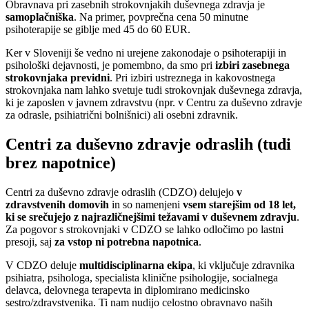
Obravnava pri zasebnih strokovnjakih duševnega zdravja je
samoplačniška
. Na primer, povprečna cena 50 minutne
psihoterapije se giblje med 45 do 60 EUR.
Ker v Sloveniji še vedno ni urejene zakonodaje o psihoterapiji in
psihološki dejavnosti, je pomembno, da smo pri
izbiri zasebnega
strokovnjaka previdni
. Pri izbiri ustreznega in kakovostnega
strokovnjaka nam lahko svetuje tudi strokovnjak duševnega zdravja,
ki je zaposlen v javnem zdravstvu (npr. v Centru za duševno zdravje
za odrasle, psihiatrični bolnišnici) ali osebni zdravnik.
Centri za duševno zdravje odraslih (tudi
brez napotnice)
Centri za duševno zdravje odraslih (CDZO) delujejo
v
zdravstvenih domovih
in so namenjeni
vsem starejšim od 18 let,
ki se srečujejo z najrazličnejšimi težavami v duševnem zdravju
.
Za pogovor s strokovnjaki v CDZO se lahko odločimo po lastni
presoji, saj
za vstop ni potrebna napotnica
.
V CDZO deluje
multidisciplinarna ekipa
, ki vključuje zdravnika
psihiatra, psihologa, specialista klinične psihologije, socialnega
delavca, delovnega terapevta in diplomirano medicinsko
sestro/zdravstvenika. Ti nam nudijo celostno obravnavo naših