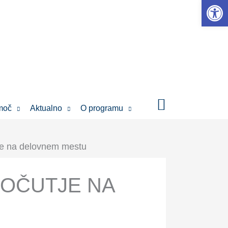
Open 
moč
Aktualno
O programu
je na delovnem mestu
POČUTJE NA