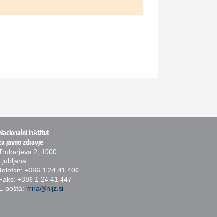
Nacionalni inštitut
za javno zdravje
Trubarjeva 2, 1000
Ljubljana
Telefon: +386 1 24 41 400
Faks: +386 1 24 41 447
E-pošta:
mira@nijz.si