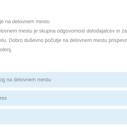
tje na delovnem mestu
lovnem mestu je skupna odgovornost delodajalcev in za
elu. Dobro duševno počutje na delovnem mestu prispeva k v
olenj.
slog na delovnem mestu
res