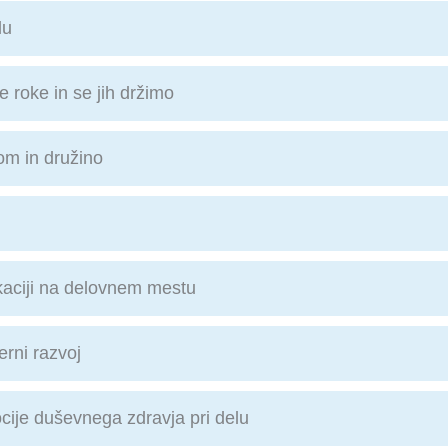
lu
e roke in se jih držimo
om in družino
kaciji na delovnem mestu
erni razvoj
ocije duševnega zdravja pri delu