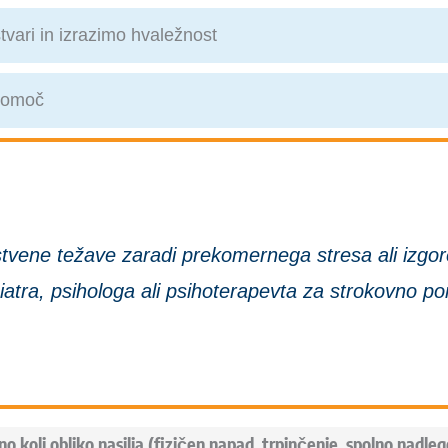
tvari in izrazimo hvaležnost
 pomoč
tvene težave zaradi prekomernega stresa ali izgore
iatra, psihologa ali psihoterapevta za strokovno p
koli obliko nasilja (fizičen napad, trpinčenje, spolno nadleg