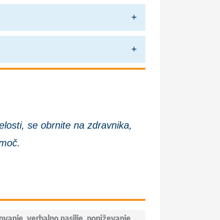
losti, se obrnite na zdravnika,
omoč.
ovanje, verbalno nasilje, poniževanje,