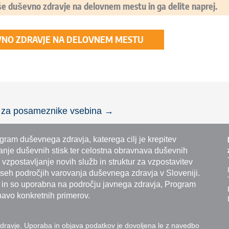
ljše duševno zdravje na delovnem mestu in ga delite naprej.
VNO ZDRAVJE NA DELOVNEM MESTU
i za posameznike vsebina
→
ram duševnega zdravja, katerega cilj je krepitev
nje duševnih stisk ter celostna obravnava duševnih
 vzpostavljanje novih služb in struktur za vzpostavitev
eh področjih varovanja duševnega zdravja v Sloveniji.
o in so uporabna na področju javnega zdravja, Program
navo konkretnih primerov.
 zdravje. Uporaba in objava podatkov je dovoljena le z navedbo