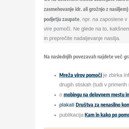
zasmehovanje idr. ali grožnjo z nasiljem)
podjetju zaupate
, npr. na zaposlene v
vire pomoči. Ne glede na to, kakšnemu
in preprečite nadaljevanje nasilja.
Na
naslednjih povezavah najdete več gra
Mreža virov pomoči
je zbirka i
drugih stiskah (tudi v primerih
mobingu na delovnem mestu in
o
Društva za nenasilno ko
plakati
Kam in kako po pomo
publikacija