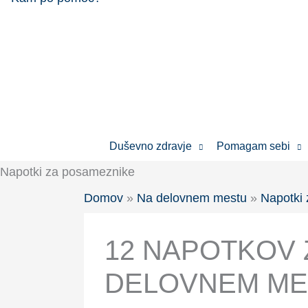
Skip
to
content
Duševno zdravje
Pomagam sebi
Napotki za posameznike
Domov
»
Na delovnem mestu
»
Napotki
12 NAPOTKOV
DELOVNEM ME