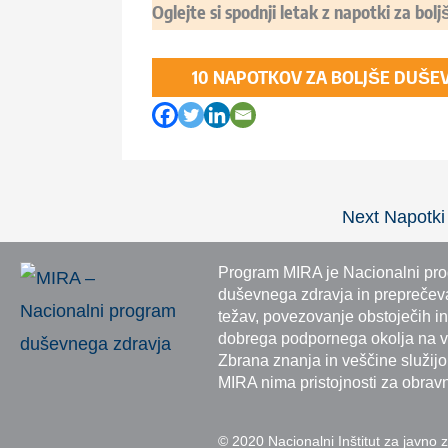
Oglejte si spodnji letak z napotki za bo
10 NAPOTKOV ZA BOLJŠE DUŠE
Next Napotk
Program MIRA je Nacionalni prog
duševnega zdravja in preprečeva
težav, povezovanje obstoječih in
dobrega podpornega okolja na vs
Zbrana znanja in veščine služij
MIRA nima pristojnosti za obrav
© 2020 Nacionalni Inštitut za javno