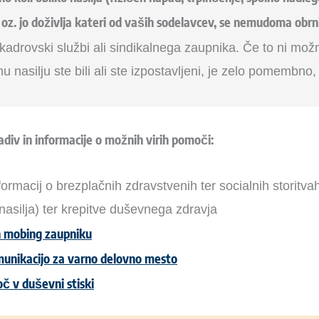
 oz. jo doživlja kateri od vaših sodelavcev, se nemudoma obrni
 kadrovski službi ali sindikalnega zaupnika. Če to ni mož
 nasilju ste bili ali ste izpostavljeni, je zelo pomembn
div in informacije o možnih virih pomoči:
nformacij o brezplačnih zdravstvenih ter socialnih storitv
 nasilja) ter krepitve duševnega zdravja
 mobing zaupniku
munikacijo za varno delovno mesto
č v duševni stiski