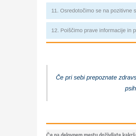
11. Osredotočimo se na pozitivne s
12. Poiščimo prave informacije in
Če pri sebi prepoznate zdravs
psih
Če na delovnem mestu doživljate kakršno 