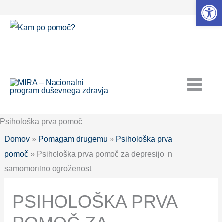
Open 
Skip
to
content
Psihološka prva pomoč
Domov
»
Pomagam drugemu
»
Psihološka prva
pomoč
» Psihološka prva pomoč za depresijo in
samomorilno ogroženost
PSIHOLOŠKA PRVA