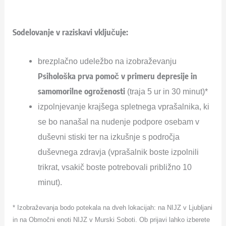
Sodelovanje v raziskavi vključuje:
brezplačno udeležbo na izobraževanju
Psihološka prva pomoč v primeru depresije in
samomorilne ogroženosti
(traja 5 ur in 30 minut)*
izpolnjevanje krajšega spletnega vprašalnika, ki
se bo nanašal na nudenje podpore osebam v
duševni stiski ter na izkušnje s področja
duševnega zdravja (vprašalnik boste izpolnili
trikrat, vsakič boste potrebovali približno 10
minut).
* Izobraževanja bodo potekala na dveh lokacijah: na NIJZ v Ljubljani
in na Območni enoti NIJZ v Murski Soboti. Ob prijavi lahko izberete