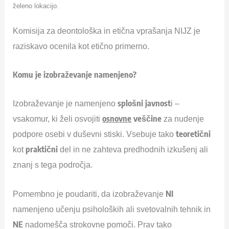
želeno lokacijo.
Komisija za deontološka in etična vprašanja NIJZ je
raziskavo ocenila kot etično primerno.
Komu je izobraževanje namenjeno?
splošni javnost
Izobraževanje je namenjeno
i –
osnovne
veščine
vsakomur, ki želi osvojiti
za nudenje
teoretični
podpore osebi v duševni stiski. Vsebuje tako
praktični
kot
del in ne zahteva predhodnih izkušenj ali
znanj s tega področja.
NI
Pomembno je poudariti, da izobraževanje
namenjeno učenju psiholoških ali svetovalnih tehnik in
NE
nadomešča strokovne pomoči. Prav tako