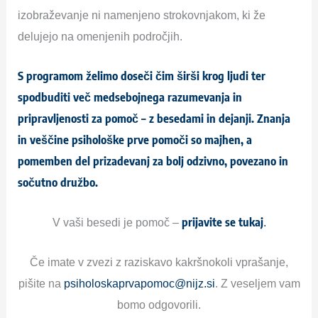
izobraževanje ni namenjeno strokovnjakom, ki že
delujejo na omenjenih področjih.
S programom želimo doseči čim širši krog ljudi ter
spodbuditi več medsebojnega razumevanja in
pripravljenosti za pomoč – z besedami in dejanji. Znanja
in veščine psihološke prve pomoči so majhen, a
pomemben del prizadevanj za bolj odzivno, povezano in
sočutno družbo.
prijavite se tukaj
V vaši besedi je pomoč –
.
Če imate v zvezi z raziskavo kakršnokoli vprašanje,
pišite na
psiholoskaprvapomoc@nijz.si
. Z veseljem vam
bomo odgovorili.