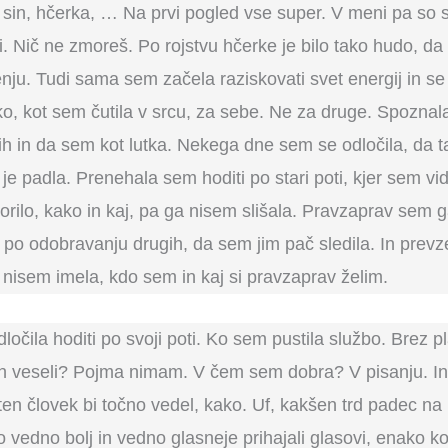
 sin, hčerka, … Na prvi pogled vse super. V meni pa so se
 si. Nič ne zmoreš. Po rojstvu hčerke je bilo tako hudo, 
jenju. Tudi sama sem začela raziskovati svet energij in s
o, kot sem čutila v srcu, za sebe. Ne za druge. Spoznala
ih in da sem kot lutka. Nekega dne sem se odločila, da 
v je padla. Prenehala sem hoditi po stari poti, kjer sem vi
vorilo, kako in kaj, pa ga nisem slišala. Pravzaprav sem g
 po odobravanju drugih, da sem jim pač sledila. In prevz
 nisem imela, kdo sem in kaj si pravzaprav želim.
očila hoditi po svoji poti. Ko sem pustila službo. Brez p
h veseli? Pojma nimam. V čem sem dobra? V pisanju. In, 
 človek bi točno vedel, kako. Uf, kakšen trd padec na r
 vedno bolj in vedno glasneje prihajali glasovi, enako ko