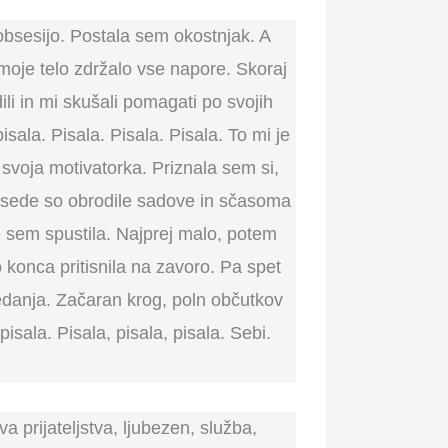
 obsesijo. Postala sem okostnjak. A
oje telo zdržalo vse napore. Skoraj
ili in mi skušali pomagati po svojih
ala. Pisala. Pisala. Pisala. To mi je
 svoja motivatorka. Priznala sem si,
besede so obrodile sadove in sčasoma
e sem spustila. Najprej malo, potem
onca pritisnila na zavoro. Pa spet
jedanja. Začaran krog, poln občutkov
ala. Pisala, pisala, pisala. Sebi.
a prijateljstva, ljubezen, služba,