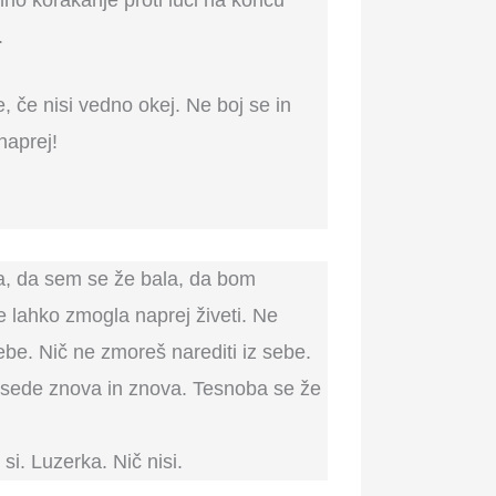
o korakanje proti luči na koncu
.
e, če nisi vedno okej. Ne boj se in
naprej!
la, da sem se že bala, da bom
 lahko zmogla naprej živeti. Ne
tebe. Nič ne zmoreš narediti iz sebe.
besede znova in znova. Tesnoba se že
i. Luzerka. Nič nisi.