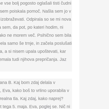
 vse bolj pogosto oglašali tisti čudni
da sem poiskala pomoč. Našla sem jo v
e izobraževati. Odpirala so se mi nova
 sem, da pot, po kateri hodim, ni
tako ne morem več. Psihično sem bila
dela samo še trnje, in začela poslušati
a, a si nisem upala upoštevati, kar
emala tudi njihova prepričanja. Jaz
lana B. Kaj bom zdaj delala v
Eva, kako boš to vrlino uporabila v
ealna tla. Kaj zdaj, kako naprej?
t tega 5. maja. Eva, poglej se. Nič ni