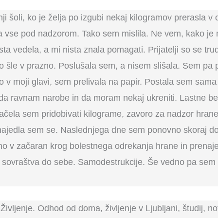
ji šoli, ko je želja po izgubi nekaj kilogramov prerasla v
a vse pod nadzorom. Tako sem mislila. Ne vem, kako je m
a vedela, a mi nista znala pomagati. Prijatelji so se trud
 šle v prazno. Poslušala sem, a nisem slišala. Sem pa pis
alo v moji glavi, sem prelivala na papir. Postala sem sama
, da ravnam narobe in da moram nekaj ukreniti. Lastne 
 Začela sem pridobivati kilograme, zavoro za nadzor hran
ajedla sem se. Naslednjega dne sem ponovno skoraj do k
ralno v začaran krog bolestnega odrekanja hrane in prena
 sovraštva do sebe. Samodestrukcije. Še vedno pa sem pis
ivljenje. Odhod od doma, življenje v Ljubljani, študij, nov