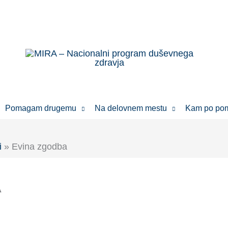
Pomagam drugemu
Na delovnem mestu
Kam po po
i
» Evina zgodba
A