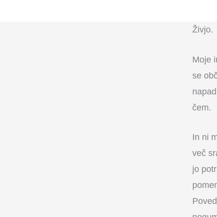
Živjo.
Moje i
se ob
napadi
čem.
In ni 
več sr
jo pot
pomem
Poveda