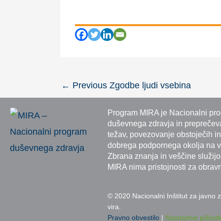
←
Previous Zgodbe ljudi vsebina
Program MIRA je Nacionalni prog
duševnega zdravja in preprečeva
težav, povezovanje obstoječih in
dobrega podpornega okolja na vs
Zbrana znanja in veščine služij
MIRA nima pristojnosti za obrav
© 2020 Nacionalni Inštitut za javno
vira.
Pravno obvestilo
|
Nastavitve piškot