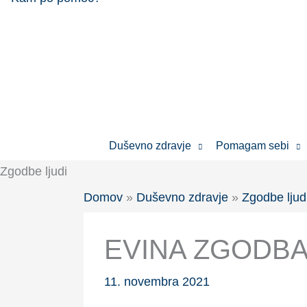
Skip
to
content
Duševno zdravje
Pomagam sebi
Zgodbe ljudi
Domov
»
Duševno zdravje
»
Zgodbe ljud
EVINA ZGODB
11. novembra 2021