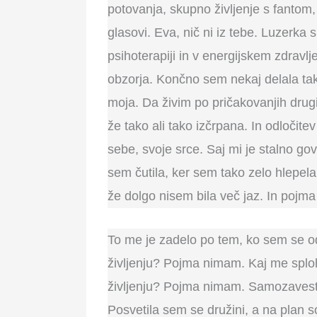
potovanja, skupno življenje s fantom,
glasovi. Eva, nič ni iz tebe. Luzerka
psihoterapiji in v energijskem zdravl
obzorja. Končno sem nekaj delala tak
moja. Da živim po pričakovanjih drug
že tako ali tako izčrpana. In odločite
sebe, svoje srce. Saj mi je stalno go
sem čutila, ker sem tako zelo hlepela
že dolgo nisem bila več jaz. In pojma
To me je zadelo po tem, ko sem se odl
življenju? Pojma nimam. Kaj me splo
življenju? Pojma nimam. Samozavesten
Posvetila sem se družini, a na plan so