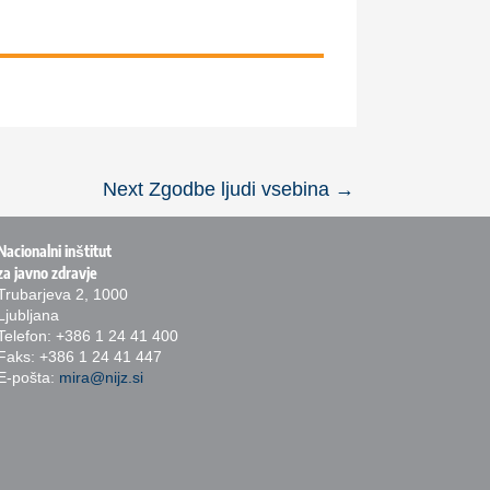
Next Zgodbe ljudi vsebina
→
Nacionalni inštitut
za javno zdravje
Trubarjeva 2, 1000
Ljubljana
Telefon: +386 1 24 41 400
Faks: +386 1 24 41 447
E-pošta:
mira@nijz.si