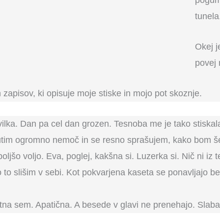
pogumn
tunela
Okej j
povej 
zapisov, ki opisuje moje stiske in mojo pot skoznje.
evilka. Dan pa cel dan grozen. Tesnoba me je tako stiska
 čutim ogromno nemoč in se resno sprašujem, kako bom še
oljšo voljo. Eva, poglej, kakšna si. Luzerka si. Nič ni iz 
to slišim v sebi. Kot pokvarjena kaseta se ponavljajo 
 sem. Apatična. A besede v glavi ne prenehajo. Slaba s