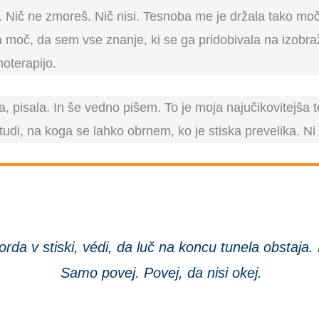
a. Nič ne zmoreš. Nič nisi. Tesnoba me je držala tako 
moč, da sem vse znanje, ki se ga pridobivala na izobraž
hoterapijo.
a, pisala. In še vedno pišem. To je moja najučikovitejša 
udi, na koga se lahko obrnem, ko je stiska prevelika. Ni
i morda v stiski, védi, da luč na koncu tunela obstaja
Samo povej. Povej, da nisi okej.