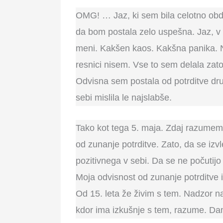
OMG! … Jaz, ki sem bila celotno obdob
da bom postala zelo uspešna. Jaz, v k
meni. Kakšen kaos. Kakšna panika. Ne 
resnici nisem. Vse to sem delala zato,
Odvisna sem postala od potrditve dru
sebi mislila le najslabše.
Tako kot tega 5. maja. Zdaj razumem,
od zunanje potrditve. Zato, da se izvl
pozitivnega v sebi. Da se ne počutijo
Moja odvisnost od zunanje potrditve 
Od 15. leta že živim s tem. Nadzor n
kdor ima izkušnje s tem, razume. Da