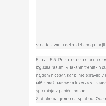
V nadaljevanju delim del enega mojih 
5. maj. 5.5. Petka je moja srečna št
izgubila razum. V takšnih trenutkih
najdem ničesar, kar bi me spravilo v b
Nič nimaš. Navadna luzerka si. Samo 
spreminja v panični napad.
Z otrokoma gremo na sprehod. Odsotna