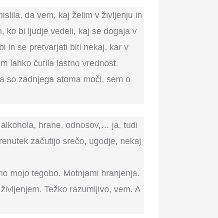
lila, da vem, kaj želim v življenju in
ko bi ljudje vedeli, kaj se dogaja v
n se pretvarjati biti nekaj, kar v
em lahko čutila lastno vrednost.
ila so zadnjega atoma moči, sem o
 alkohola, hrane, odnosov,… ja, tudi
 trenutek začutijo srečo, ugodje, nekaj
eno mojo tegobo. Motnjami hranjenja.
življenjem. Težko razumljivo, vem. A