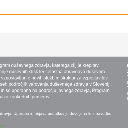
ram duševnega zdravja, katerega cilj je krepitev
nje duševnih stisk ter celostna obravnava duševnih
 vzpostavljanje novih služb in struktur za vzpostavitev
eh področjih varovanja duševnega zdravja v Sloveniji.
o in so uporabna na področju javnega zdravja, Program
navo konkretnih primerov.
 zdravje. Uporaba in objava podatkov je dovoljena le z navedbo
kov