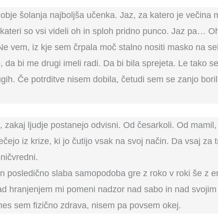
je šolanja najboljša učenka. Jaz, za katero je večina mis
ateri so vsi videli oh in sploh pridno punco. Jaz pa… Oh, 
vem, iz kje sem črpala moč stalno nositi masko na sebi i
 da bi me drugi imeli radi. Da bi bila sprejeta. Le tako s
gih. Če potrditve nisem dobila, četudi sem se zanjo bor
 zakaj ljudje postanejo odvisni. Od česarkoli. Od mamil,
ečejo iz krize, ki jo čutijo vsak na svoj način. Da vsaj za
 ničvredni.
in posledično slaba samopodoba gre z roko v roki še z 
ad hranjenjem mi pomeni nadzor nad sabo in nad svojim 
nes sem fizično zdrava, nisem pa povsem okej.