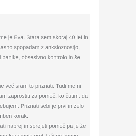
me je Eva. Stara sem skoraj 40 let in
časno spopadam z anksioznostjo,
 panike, obsesivno kontrolo in še
me več sram to priznati. Tudi me ni
am zaprostiti za pomoč, ko čutim, da
rebujem. Priznati sebi je prvi in zelo
ben korak.
ti naprej in sprejeti pomoč pa je že