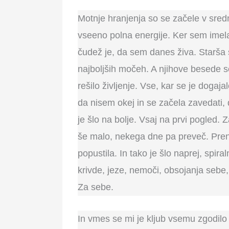
Motnje hranjenja so se začele v sredn
vseeno polna energije. Ker sem imel
čudež je, da sem danes živa. Starša st
najboljših močeh. A njihove besede so
rešilo življenje. Vse, kar se je dogaj
da nisem okej in se začela zavedati
je šlo na bolje. Vsaj na prvi pogled.
še malo, nekega dne pa preveč. Pren
popustila. In tako je šlo naprej, spi
krivde, jeze, nemoči, obsojanja sebe,
Za sebe.
In vmes se mi je kljub vsemu zgodilo Ž