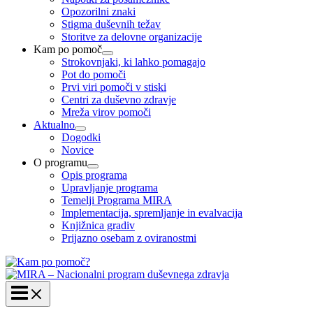
Opozorilni znaki
Stigma duševnih težav
Storitve za delovne organizacije
Kam po pomoč
Strokovnjaki, ki lahko pomagajo
Pot do pomoči
Prvi viri pomoči v stiski
Centri za duševno zdravje
Mreža virov pomoči
Aktualno
Dogodki
Novice
O programu
Opis programa
Upravljanje programa
Temelji Programa MIRA
Implementacija, spremljanje in evalvacija
Knjižnica gradiv
Prijazno osebam z oviranostmi