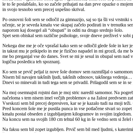
le to še poslabšalo, ko so začele prihajati na dan prve opazke o moj
in svojo tesnobo sem precej uspešno skrival.
Po osnovni šoli sem se odločil za gimnazijo, saj so tja šli vsi vrstnik
učenje, se je seveda kmalu vse skupaj začelo podirati in v trenutku sem
naporom kaj dosegel ali “obupati” in oditi na drugo srednjo šolo.
Spet sem obiskal sem različne psihologe, svoje dneve preživel v sobi pr
Nekega dne me je oče vprašal kako sem se odločil glede šole in ker j
in takrat mu je prikipelo in me je fizično napadel in mi grozil, da me 
me bo preganjal vse do danes. Svet se mi je sesul in obupal sem nad vsem
logična posledica teh spoznanj.
Ko sem se prvič peljal iz nove šole domov sem razmišljal o samomoru. T
Nisem bil navajen takšnih ljudi, takšnih odnosov, takšnega vedenja…
Dnevi so minevali in tudi tega sem se privadil. Prilagodil sem se in se
Na moj osemnajsti rojstni dan je moj stric naredil samomor. Na pogrebu 
načeloma s tem nisem imel večjih problemov a na žalost predvsem zato,
Vseskozi sem bil precej depresiven, kar se je kazalo tudi na moji teži
Pred koncem šole me je pustila punca in vse potlačene stvari so zopet 
kmalu postal obseden z izgubljanjem kilogramov in svojim izgledom.
Na koncu sem na svojih 180 cm tehtal 60 kg in še vedno sem si želel s
Na faksu sem bil zopet izgubljen. Prvič sem bil med ljudmi, s katerimi