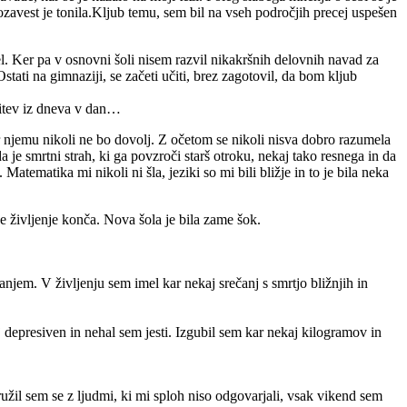
zavest je tonila.Kljub temu, sem bil na vseh področjih precej uspešen
čel. Ker pa v osnovni šoli nisem razvil nikakršnih delovnih navad za
stati na gimnaziji, se začeti učiti, brez zagotovil, da bom kljub
očitev iz dneva v dan…
r njemu nikoli ne bo dovolj. Z očetom se nikoli nisva dobro razumela
a je smrtni strah, ki ga povzroči starš otroku, nekaj tako resnega in da
atematika mi nikoli ni šla, jeziki so mi bili bližje in to je bila neka
e življenje konča. Nova šola je bila zame šok.
anjem. V življenju sem imel kar nekaj srečanj s smrtjo bližnjih in
j depresiven in nehal sem jesti. Izgubil sem kar nekaj kilogramov in
ružil sem se z ljudmi, ki mi sploh niso odgovarjali, vsak vikend sem