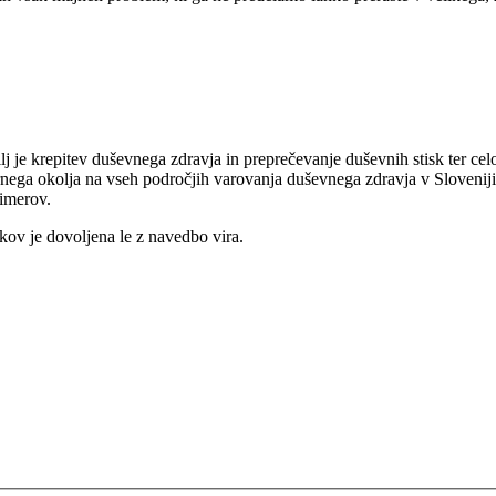
je krepitev duševnega zdravja in preprečevanje duševnih stisk ter cel
rnega okolja na vseh področjih varovanja duševnega zdravja v Sloveniji
imerov.
kov je dovoljena le z navedbo vira.