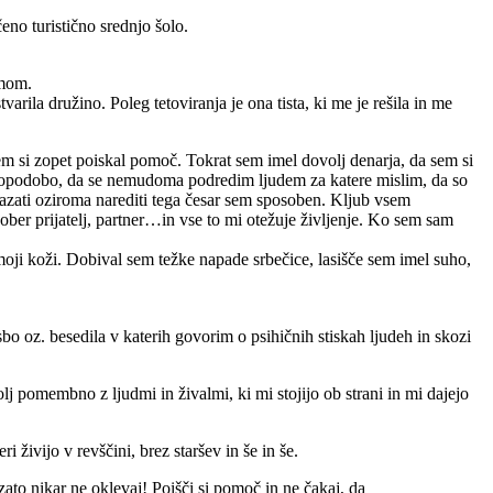
eno turistično srednjo šolo.
zmom.
varila družino. Poleg tetoviranja je ona tista, ki me je rešila in me
 sem si zopet poiskal pomoč. Tokrat sem imel dovolj denarja, da sem si
amopodobo, da se nemudoma podredim ljudem za katere mislim, da so
okazati oziroma narediti tega česar sem sposoben. Kljub vsem
ber prijatelj, partner…in vse to mi otežuje življenje. Ko sem sam
moji koži. Dobival sem težke napade srbečice, lasišče sem imel suho,
sbo oz. besedila v katerih govorim o psihičnih stiskah ljudeh in skozi
j pomembno z ljudmi in živalmi, ki mi stojijo ob strani in mi dajejo
 živijo v revščini, brez staršev in še in še.
ato nikar ne oklevaj! Poišči si pomoč in ne čakaj, da