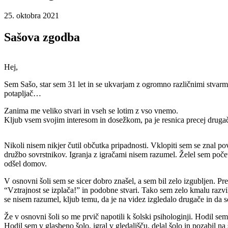
25. oktobra 2021
Sašova zgodba
Hej,
Sem Sašo, star sem 31 let in se ukvarjam z ogromno različnimi stvarmi. S
potapljač…
Zanima me veliko stvari in vseh se lotim z vso vnemo.
Kljub vsem svojim interesom in dosežkom, pa je resnica precej druga
Nikoli nisem nikjer čutil občutka pripadnosti. Vklopiti sem se znal p
družbo sovrstnikov. Igranja z igračami nisem razumel. Želel sem početi
odšel domov.
V osnovni šoli sem se sicer dobro znašel, a sem bil zelo izgubljen. Pre
“Vztrajnost se izplača!” in podobne stvari. Tako sem zelo kmalu razvil
se nisem razumel, kljub temu, da je na videz izgledalo drugače in da so
Že v osnovni šoli so me prvič napotili k šolski psihologinji. Hodil se
Hodil sem v glasbeno šolo, igral v gledališču, delal šolo in pozabil na