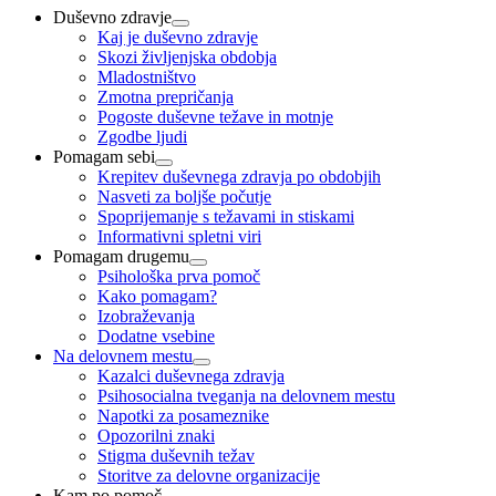
Duševno zdravje
Kaj je duševno zdravje
Skozi življenjska obdobja
Mladostništvo
Zmotna prepričanja
Pogoste duševne težave in motnje
Zgodbe ljudi
Pomagam sebi
Krepitev duševnega zdravja po obdobjih
Nasveti za boljše počutje
Spoprijemanje s težavami in stiskami
Informativni spletni viri
Pomagam drugemu
Psihološka prva pomoč
Kako pomagam?
Izobraževanja
Dodatne vsebine
Na delovnem mestu
Kazalci duševnega zdravja
Psihosocialna tveganja na delovnem mestu
Napotki za posameznike
Opozorilni znaki
Stigma duševnih težav
Storitve za delovne organizacije
Kam po pomoč