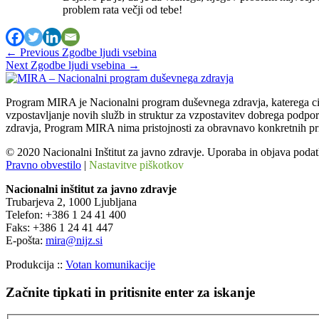
problem rata večji od tebe!
←
Previous Zgodbe ljudi vsebina
Next Zgodbe ljudi vsebina
→
Program MIRA je Nacionalni program duševnega zdravja, katerega cilj 
vzpostavljanje novih služb in struktur za vzpostavitev dobrega podpo
zdravja, Program MIRA nima pristojnosti za obravnavo konkretnih pr
© 2020 Nacionalni Inštitut za javno zdravje. Uporaba in objava podat
Pravno obvestilo
|
Nastavitve piškotkov
Nacionalni inštitut za javno zdravje
Trubarjeva 2, 1000 Ljubljana
Telefon: +386 1 24 41 400
Faks: +386 1 24 41 447
E-pošta:
mira@nijz.si
Produkcija ::
Votan komunikacije
Začnite tipkati in pritisnite enter za iskanje