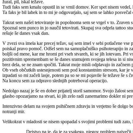
žural, pil, iskal težave.
Tudi faks sem kmalu opustil in se vrnil domov. Ker spet nisem vedel, ka
Ta faks je bil lahek in to mi je odgovarjalo, saj sem se lahko posveča
Takrat sem našel tetoviranje in popolnoma sem se vrgel v to. Zraven sem
Spoznal sem punco in jo naučil tetovirati. Skupaj sva odprla tattoo studi
rešuje še danes vsak dan.
V zvezi sva imela kar precej težav, saj sem imel v sebi potlačene vse 
poiskal pravo pomoč. Odšel sem na samoplačniško psihoterapijo in z
boljši od mene, kar me hromi pri vseh stvareh, ki se jih lotevam. Pri
pozitivnim spremembam se še danes sramujem svojega telesa in si nise
brez dela, se ne znam spočiti. Takrat moje misli odplavajo in začnem p
Ob vseh občutkih ustesnjenosti sem pod konstantnim stresom, kar je vp
izpadati so mi začeli lasje, potem pa so se mi pojavile še težave še s č
Na koncu sem za odpravo slednjih potreboval operacijo.
Nedolgo nazaj je še en dober prijatelj storil samomor. Svojo žalost sem
glasbo opozarjamo na stvari, ki jih zelo radi zanemarimo dokler ni pr
Intenzivno delam na svojem psihičnem zdravju in verjetno še dolgo bom
notranji mir.
Velikokrat v mladosti se nisem spopadal s svojimi problemi tudi zato, k
Dejstvo pa je, da je za vsakega, njegov problem največji 