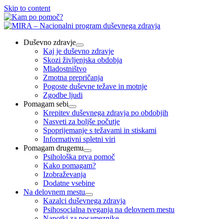
Skip to content
Duševno zdravje
Kaj je duševno zdravje
Skozi življenjska obdobja
Mladostništvo
Zmotna prepričanja
Pogoste duševne težave in motnje
Zgodbe ljudi
Pomagam sebi
Krepitev duševnega zdravja po obdobjih
Nasveti za boljše počutje
Spoprijemanje s težavami in stiskami
Informativni spletni viri
Pomagam drugemu
Psihološka prva pomoč
Kako pomagam?
Izobraževanja
Dodatne vsebine
Na delovnem mestu
Kazalci duševnega zdravja
Psihosocialna tveganja na delovnem mestu
Napotki za posameznike