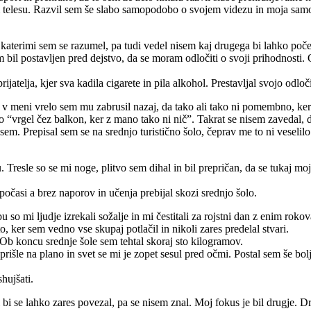
em telesu. Razvil sem še slabo samopodobo o svojem videzu in moja samo
i s katerimi sem se razumel, pa tudi vedel nisem kaj drugega bi lahko po
 bil postavljen pred dejstvo, da se moram odločiti o svoji prihodnosti. O
ijatelja, kjer sva kadila cigarete in pila alkohol. Prestavljal svojo odl
e v meni vrelo sem mu zabrusil nazaj, da tako ali tako ni pomembno, ke
bo “vrgel čez balkon, ker z mano tako ni nič”. Takrat se nisem zavedal, d
. Prepisal sem se na srednjo turistično šolo, čeprav me to ni veselilo. M
resle so se mi noge, plitvo sem dihal in bil prepričan, da se tukaj moj
 počasi a brez naporov in učenja prebijal skozi srednjo šolo.
so mi ljudje izrekali sožalje in mi čestitali za rojstni dan z enim rokov
 ker sem vedno vse skupaj potlačil in nikoli zares predelal stvari.
. Ob koncu srednje šole sem tehtal skoraj sto kilogramov.
prišle na plano in svet se mi je zopet sesul pred očmi. Postal sem še bol
hujšati.
 bi se lahko zares povezal, pa se nisem znal. Moj fokus je bil drugje. D