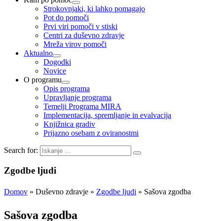
Strokovnjaki, ki lahko pomagajo
Pot do pomoči
Prvi viri pomoči v stiski
Centri za duševno zdravje
Mreža virov pomoči
Aktualno
Dogodki
Novice
O programu
Opis programa
Upravljanje programa
Temelji Programa MIRA
Implementacija, spremljanje in evalvacija
Knjižnica gradiv
Prijazno osebam z oviranostmi
Search for:
Zgodbe ljudi
Domov
»
Duševno zdravje
»
Zgodbe ljudi
» Sašova zgodba
Sašova zgodba