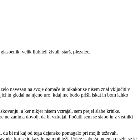
sbenik, velik ljubitelj živali, starš, plezalec,
 zelo navezan na svoje domače in nikakor se nisem znal vključiti v
jici in gledal na njeno uro, kdaj me bodo prišli iskat in bom lahko
kovanju, a ker nikjer nisem vztrajal, sem prejel slabe kritike.
 ne zanima dovolj, da bi vztrajal. Počutil sem se slabo in z vrstniki
il, da bi mi kaj od tega dejansko pomagalo pri mojih težavah.
avade, kar se je kazalo na moji teži. Poleg slabega mnenja o sebi se je