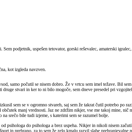
em podjetnik, uspešen tetovator, gorski reševalec, amaterski igralec, gla
čna, kot izgleda navzven.
ovsod, samo počutil se nisem dobro. Že v vrtcu sem imel težave. Bil sem
 druge stvari in ker to ni bilo mogoče, sem dneve presedel pri vzgojitel
izkusil sem se v ogromno stvareh, saj sem že takrat čutil potrebo po razis
 občutek manj vrednosti. Jaz ne zdržim nikjer, vse me takoj mine, nič me
 na srečo bile tudi izjeme, s katerimi sem se razumel bolje.
m od psihologa do psihologa a brez uspeha. Nikjer in nikoli nisem začut
 šport in prehrano, za to sem že zelo kmalu razvil slabe prehranjevalne n