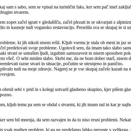
j sam s sabo, sem se vpisal na turistični faks, ker sem pač imel zaključ
l drugim stvarem.
 zopet začel igrati v gledališču, začel plezati in se ukvarjati z alpini
o in kasneje tudi vegansko restavracijo. Preselila sva se skupaj in si ust
probleme, ki jih nikoli nisem rešil. Kljub vsemu je stala ob meni in jaz
ačel predelovati svoje probleme. Ugotovil sem, da imam tako slabo s
 vsaki stvari se ustrašim ljudi, izgubim samozavest in nisem sposoben p
m všeč. O sebi mislim slabo. Skrbi me, da ne bom dober starš, nisem do
remlevati razne stvari in situacije, počutim se utesnjeno in panično.
livalo tudi na moje zdravje. Najprej se je vse skupaj začelo kazati na 
revesjem.
 obrnil sebi v prid in s kolegi ustvaril glasbeno skupino, kjer pišem gla
epozno.
, kljub temu pa sem se obdal s stvarmi, ki jih imam rad in kar je najbol
er sem bil mnenja, da sem razvajen in da to niso resni problemi. Nekateri
in vsak majhen problem, ki ga ne predelamo lahko preraste v velikega, z