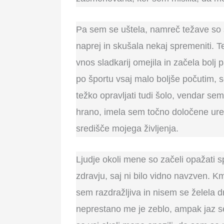
Pa sem se uštela, namreč težave so s
naprej in skušala nekaj spremeniti. T
vnos sladkarij omejila in začela bolj 
po športu vsaj malo boljše počutim, s
težko opravljati tudi šolo, vendar s
hrano, imela sem točno določene ure 
središče mojega življenja.
Ljudje okoli mene so začeli opažati
zdravju, saj ni bilo vidno navzven. K
sem razdražljiva in nisem se želela dr
neprestano me je zeblo, ampak jaz se