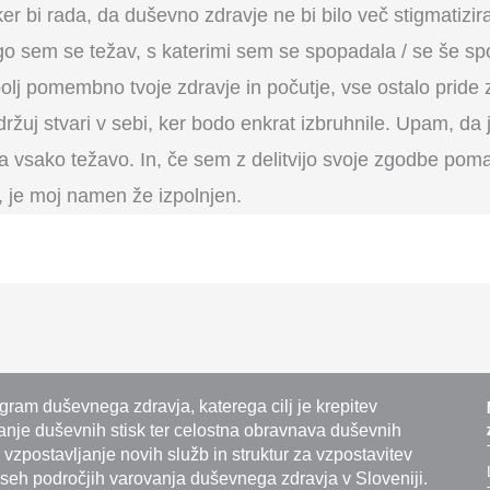
ker bi rada, da duševno zdravje ne bi bilo več stigmatizi
lgo sem se težav, s katerimi sem se spopadala / se še s
ajbolj pomembno tvoje zdravje in počutje, vse ostalo prid
držuj stvari v sebi, ker bodo enkrat izbruhnile. Upam, da
za vsako težavo. In, če sem z delitvijo svoje zgodbe poma
, je moj namen že izpolnjen.
ram duševnega zdravja, katerega cilj je krepitev
nje duševnih stisk ter celostna obravnava duševnih
 vzpostavljanje novih služb in struktur za vzpostavitev
eh področjih varovanja duševnega zdravja v Sloveniji.