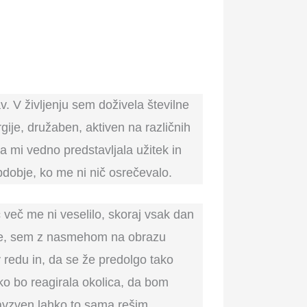
žav. V življenju sem doživela številne
gije, družaben, aktiven na različnih
sta mi vedno predstavljala užitek in
bdobje, ko me ni nič osrečevalo.
č več me ni veselilo, skoraj vsak dan
robe, sem z nasmehom na obrazu
 redu in, da se že predolgo tako
o bo reagirala okolica, da bom
navzven lahko to sama rešim.