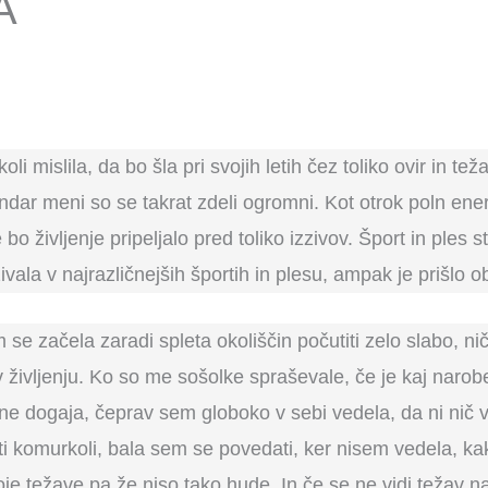
A
li mislila, da bo šla pri svojih letih čez toliko ovir in te
dar meni so se takrat zdeli ogromni. Kot otrok poln ener
 bo življenje pripeljalo pred toliko izzivov. Šport in ples 
la v najrazličnejših športih in plesu, ampak je prišlo o
 se začela zaradi spleta okoliščin počutiti zelo slabo, ni
v življenju. Ko so me sošolke spraševale, če je kaj na
ne dogaja, čeprav sem globoko v sebi vedela, da ni nič v
 komurkoli, bala sem se povedati, ker nisem vedela, kak
e težave pa že niso tako hude. In če se ne vidi težav 