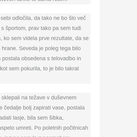
ebi odločila, da tako ne bo šlo več
i s športom, prav tako pa sem tudi
in, ko sem videla prve rezultate, da se
 hrane. Seveda je poleg tega bilo
em postala obsedena s telovadbo in
t sem pokurila, to je bilo takrat
o sklepali na težave v duševnem
 čedalje bolj zapirati vase, postala
adati lasje, bila sem šibka,
spelo umreti. Po poletnih počitnicah