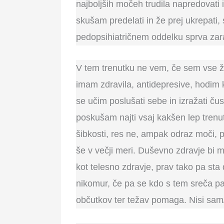
najboljših močeh trudila napredovati 
skušam predelati in že prej ukrepati, 
pedopsihiatričnem oddelku sprva zara
V tem trenutku ne vem, če sem vse ž
imam zdravila, antidepresive, hodim k
se učim poslušati sebe in izražati ču
poskušam najti vsaj kakšen lep trenute
šibkosti, res ne, ampak odraz moči, pos
še v večji meri. Duševno zdravje bi
kot telesno zdravje, prav tako pa sta 
nikomur, če pa se kdo s tem sreča pa 
občutkov ter težav pomaga. Nisi sam/a