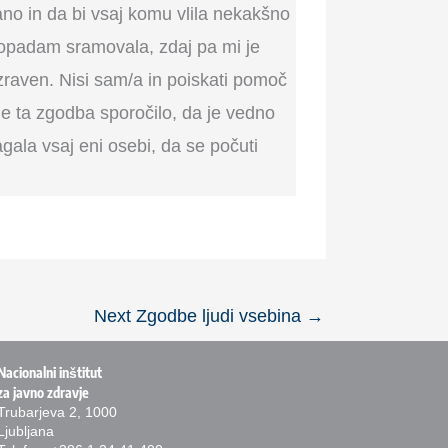
rano in da bi vsaj komu vlila nekakšno
popadam sramovala, zdaj pa mi je
e zraven. Nisi sam/a in poiskati pomoč
 je ta zgodba sporočilo, da je vedno
gala vsaj eni osebi, da se počuti
Next Zgodbe ljudi vsebina
→
Nacionalni inštitut
za javno zdravje
Trubarjeva 2, 1000
Ljubljana