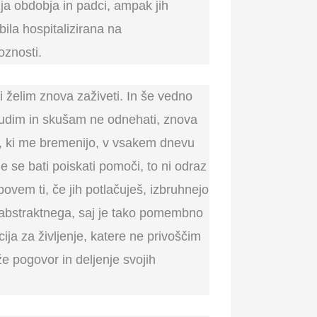
žja obdobja in padci, ampak jih
bila hospitalizirana na
oznosti.
želim znova zaživeti. In še vedno
 trudim in skušam ne odnehati, znova
ah, ki me bremenijo, v vsakem dnevu
e se bati poiskati pomoči, to ni odraz
 povem ti, če jih potlačuješ, izbruhnejo
 abstraktnega, saj je tako pomembno
ija za življenje, katere ne privoščim
e pogovor in deljenje svojih