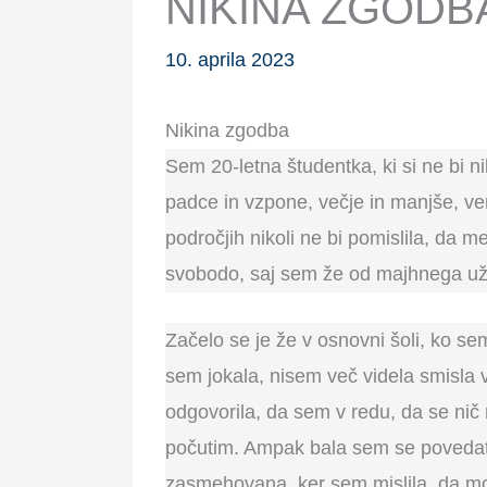
NIKINA ZGODB
10. aprila 2023
Nikina zgodba
Sem 20-letna študentka, ki si ne bi niko
padce in vzpone, večje in manjše, ven
področjih nikoli ne bi pomislila, da me
svobodo, saj sem že od majhnega uživa
Začelo se je že v osnovni šoli, ko sem
sem jokala, nisem več videla smisla 
odgovorila, da sem v redu, da se nič 
počutim. Ampak bala sem se povedati
zasmehovana, ker sem mislila, da moj