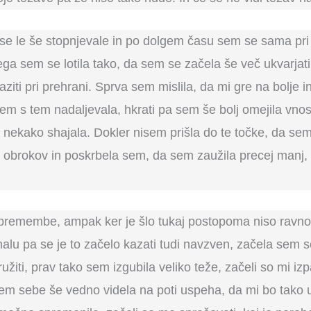
e le še stopnjevale in po dolgem času sem se sama pri s
ega sem se lotila tako, da sem se začela še več ukvarjat
paziti pri prehrani. Sprva sem mislila, da mi gre na bolje 
em s tem nadaljevala, hkrati pa sem še bolj omejila vnos
em nekako shajala. Dokler nisem prišla do te točke, da s
obrokov in poskrbela sem, da sem zaužila precej manj, ko
 spremembe, ampak ker je šlo tukaj postopoma niso ravn
malu pa se je to začelo kazati tudi navzven, začela sem se
užiti, prav tako sem izgubila veliko teže, začeli so mi izp
m sebe še vedno videla na poti uspeha, da mi bo tako u