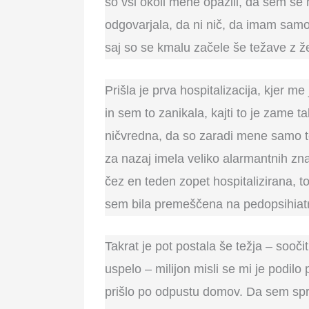
so vsi okoli mene opazili, da sem se
odgovarjala, da ni nič, da imam sam
saj so se kmalu začele še težave z že
Prišla je prva hospitalizacija, kjer m
in sem to zanikala, kajti to je zame 
ničvredna, da so zaradi mene samo te
za nazaj imela veliko alarmantnih zn
čez en teden zopet hospitalizirana, to
sem bila premeščena na pedopsihiatri
Takrat je pot postala še težja – sooči
uspelo – milijon misli se mi je podilo 
prišlo po odpustu domov. Da sem spr