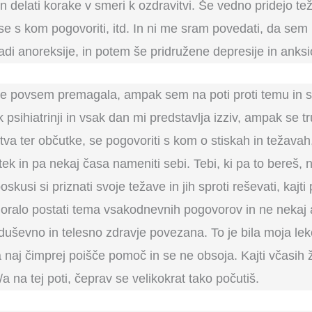
in delati korake v smeri k ozdravitvi. Še vedno pridejo te
se s kom pogovoriti, itd. In ni me sram povedati, da sem 
di anoreksije, in potem še pridružene depresije in anksi
e povsem premagala, ampak sem na poti proti temu in si 
 psihiatrinji in vsak dan mi predstavlja izziv, ampak se
stva ter občutke, se pogovoriti s kom o stiskah in težav
k in pa nekaj časa nameniti sebi. Tebi, ki pa to bereš, n
kusi si priznati svoje težave in jih sproti reševati, kajti
 moralo postati tema vsakodnevnih pogovorov in ne nekaj
duševno in telesno zdravje povezana. To je bila moja lekc
naj čimprej poišče pomoč in se ne obsoja. Kajti včasih ž
 na tej poti, čeprav se velikokrat tako počutiš.