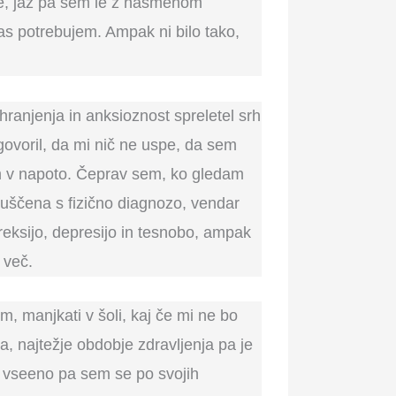
obe, jaz pa sem le z nasmehom
s potrebujem. Ampak ni bilo tako,
 hranjenja in anksioznost spreletel srh
 govoril, da mi nič ne uspe, da sem
em v napoto. Čeprav sem, ko gledam
puščena s fizično diagnozo, vendar
oreksijo, depresijo in tesnobo, ampak
 več.
im, manjkati v šoli, kaj če mi ne bo
la, najtežje obdobje zdravljenja pa je
, vseeno pa sem se po svojih