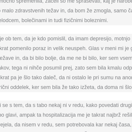
 močno spremenila, začeli so me spraševati, kaj je nar
o malo zdravstvenih težav in, da bom že zmogla, samo ča
lodcem, bolečinami in tudi fizičnimi boleznimi.
e je ob tem, da je kdo pomislil, da imam depresijo, motnjo
takrat pomenilo poraz in velik neuspeh. Glas v meni mi je
žave in, da bi bilo bolje, da me ne bi bilo, ker sem vs
akov, tega ni nihče posumil prej, zato sem bila kmalu od
krat pa je šlo tako daleč, da ni ostalo le pri sumu na an
čni oddelek, ker sem bila že tako izžeta, da doma ni šlo
ti se s tem, da s tabo nekaj ni v redu, kako povedati drug
po glavi, ampak ta hospitalizacija me je takrat najbrž reši
ejela, da nisem v redu, sem potrebovala kar nekaj časa