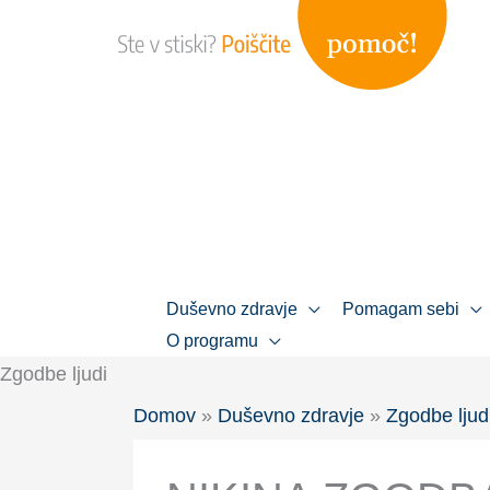
Skip
to
content
Duševno zdravje
Pomagam sebi
O programu
Zgodbe ljudi
Domov
»
Duševno zdravje
»
Zgodbe ljud